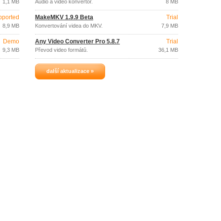
1,1 MB
Audio a video konvertor.
8 MB
pported
MakeMKV 1.9.9 Beta
Trial
8,9 MB
Konvertování videa do MKV.
7,9 MB
Demo
Any Video Converter Pro 5.8.7
Trial
9,3 MB
Převod video formátů.
36,1 MB
další aktualizace »