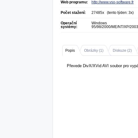
Web programu:
http://www.vso-software.fr
Počet stažení:
27485x (tento týden: 3x)
Operační
Windows
systémy:
95/98/2000/ME/NT/XP/200
Popis
Obrázky (
1
)
Diskuze (
2
)
Převede DivX/XVid AVI soubor pro vypá