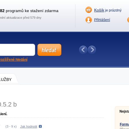
Košík
882
programů ke stažení zdarma
je prázdný
ední aktualizace před 579 dny
Přihlášení
ozšířené hledání
SLUŽBY
0.5.2 b
Nejst
lení.
Forma
(
3
-
9
x)
Jak hodnotit