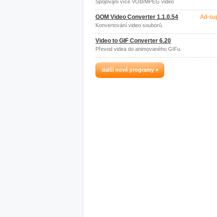
Spojování více VOB/MPEG video
souborů do jednoho.
GOM Video Converter 1.1.0.54
Ad-su
Konvertování video souborů.
Video to GIF Converter 6.20
Převod videa do animovaného GIFu.
další nové programy »