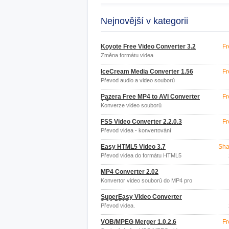
Nejnovější v kategorii
Koyote Free Video Converter 3.2
Fr
Změna formátu videa
IceCream Media Converter 1.56
Fr
Převod audio a video souborů
Pazera Free MP4 to AVI Converter
Fr
1.9
Konverze video souborů
FSS Video Converter 2.2.0.3
Fr
Převod videa - konvertování
Easy HTML5 Video 3.7
Sha
Převod videa do formátu HTML5
MP4 Converter 2.02
Konvertor video souborů do MP4 pro
iPod
SuperEasy Video Converter
3.00.5019
Převod videa.
VOB/MPEG Merger 1.0.2.6
Fr