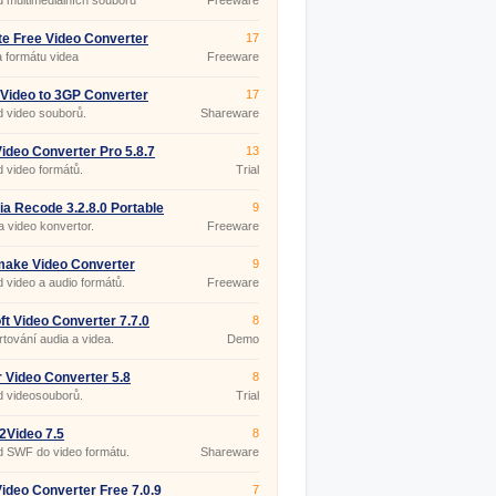
 multimediálních souborů
Freeware
e Free Video Converter
17
 formátu videa
Freeware
Video to 3GP Converter
17
5
 video souborů.
Shareware
ideo Converter Pro 5.8.7
13
 video formátů.
Trial
a Recode 3.2.8.0 Portable
9
a video konvertor.
Freeware
make Video Converter
9
4
 video a audio formátů.
Freeware
oft Video Converter 7.7.0
8
tování audia a videa.
Demo
 Video Converter 5.8
8
d videosouborů.
Trial
2Video 7.5
8
 SWF do video formátu.
Shareware
ideo Converter Free 7.0.9
7