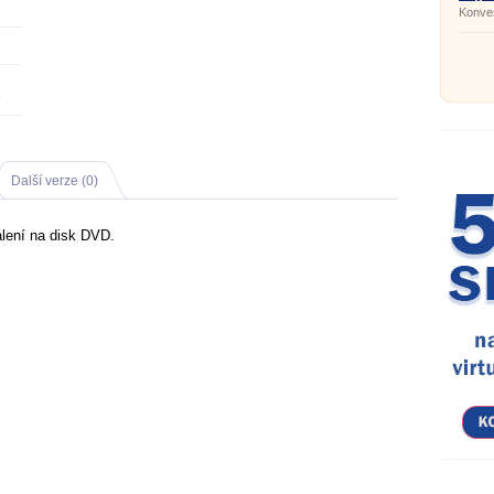
Konver
3
Další verze (0)
lení na disk DVD.