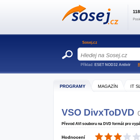
11
Posl
Sosej.cz
Příklad:
ESET NOD32 Antivir
R
PROGRAMY
MAGAZÍN
IT 
VSO DivxToDVD
Převod AVI souboru na DVD formát pro vypá
Hodnocení