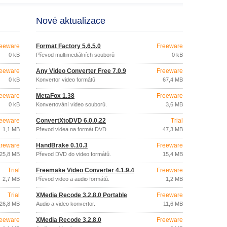
Nové aktualizace
eeware
Format Factory 5.6.5.0
Freeware
0 kB
Převod multimediálních souborů
0 kB
eeware
Any Video Converter Free 7.0.9
Freeware
0 kB
Konvertor video formátů
67,4 MB
eeware
MetaFox 1.38
Freeware
0 kB
Konvertování video souborů.
3,6 MB
eeware
ConvertXtoDVD 6.0.0.22
Trial
1,1 MB
Převod videa na formát DVD.
47,3 MB
reware
HandBrake 0.10.3
Freeware
25,8 MB
Převod DVD do video formátů.
15,4 MB
Trial
Freemake Video Converter 4.1.9.4
Freeware
2,7 MB
Převod video a audio formátů.
1,2 MB
Trial
XMedia Recode 3.2.8.0 Portable
Freeware
26,8 MB
Audio a video konvertor.
11,6 MB
eeware
XMedia Recode 3.2.8.0
Freeware