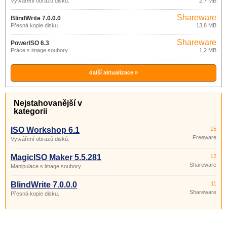
Vytváření obrazů disků.
2,7 MB
Shareware
BlindWrite 7.0.0.0
Přesná kopie disku.
13,8 MB
Shareware
PowerISO 6.3
Práce s image soubory.
1,2 MB
další aktualizace »
Nejstahovanější v
kategorii
ISO Workshop 6.1
15
Freeware
Vytváření obrazů disků.
MagicISO Maker 5.5.281
12
Shareware
Manipulace s image soubory.
BlindWrite 7.0.0.0
11
Shareware
Přesná kopie disku.