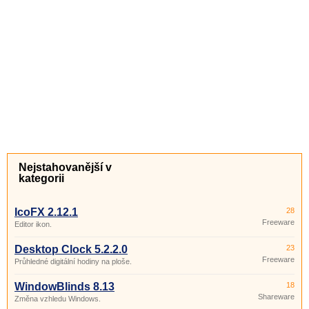
Nejstahovanější v
kategorii
IcoFX 2.12.1
28
Freeware
Editor ikon.
Desktop Clock 5.2.2.0
23
Freeware
Průhledné digitální hodiny na ploše.
WindowBlinds 8.13
18
Shareware
Změna vzhledu Windows.