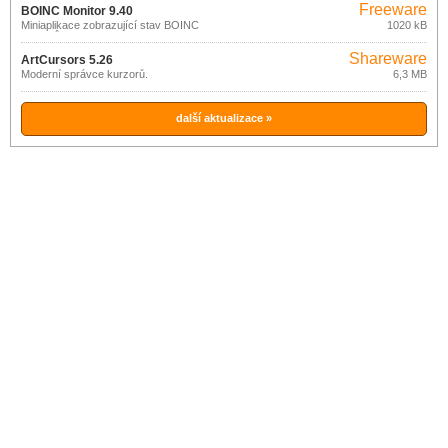
Freeware
BOINC Monitor 9.40
Miniaplikace zobrazující stav BOINC
1020 kB
projektů.
Shareware
ArtCursors 5.26
Moderní správce kurzorů.
6,3 MB
další aktualizace »