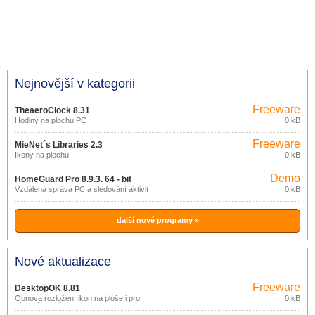
Nejnovější v kategorii
Freeware
TheaeroClock 8.31
Hodiny na plochu PC
0 kB
Freeware
MieNet´s Libraries 2.3
Ikony na plochu
0 kB
Demo
HomeGuard Pro 8.9.3. 64 - bit
Vzdálená správa PC a sledování aktivit
0 kB
na PC
další nové programy »
Nové aktualizace
Freeware
DesktopOK 8.81
Obnova rozložení ikon na ploše i pro
0 kB
více uživatelů.