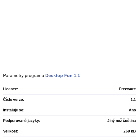
Parametry programu
Desktop Fun
1.1
Licence:
Freeware
Číslo verze:
1.1
Instaluje se:
Ano
Podporované jazyky:
Jiný než čeština
Velikost:
269 kB