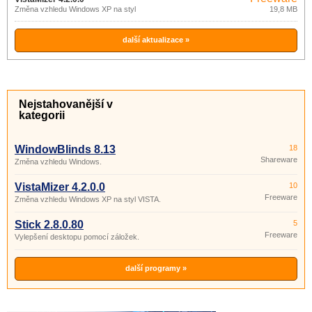
Změna vzhledu Windows XP na styl
19,8 MB
VISTA.
další aktualizace »
Nejstahovanější v
kategorii
WindowBlinds 8.13
18
Shareware
Změna vzhledu Windows.
VistaMizer 4.2.0.0
10
Freeware
Změna vzhledu Windows XP na styl VISTA.
Stick 2.8.0.80
5
Freeware
Vylepšení desktopu pomocí záložek.
další programy »