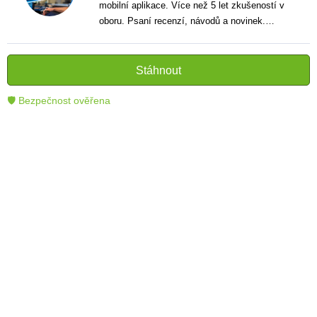
mobilní aplikace. Více než 5 let zkušeností v
oboru. Psaní recenzí, návodů a novinek.
Tvůrce jasných a informativních textů, které
pomáhají čtenářům lépe porozumět a využít
moderní technologie.
Stáhnout
🛡 Bezpečnost ověřena