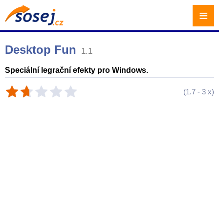
≡
Desktop Fun
1.1
Speciální legrační efekty pro Windows.
(
1.7
-
3
x)