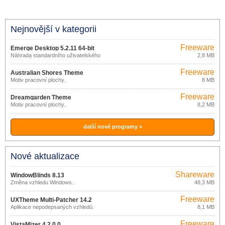
Nejnovější v kategorii
Freeware
Emerge Desktop 5.2.11 64-bit
Náhrada standardního uživatelského
2,8 MB
rozhraní Windows.
Freeware
Australian Shores Theme
Motiv pracovní plochy.
8 MB
Freeware
Dreamgarden Theme
Motiv pracovní plochy.
8,2 MB
další nové programy »
Nové aktualizace
Shareware
WindowBlinds 8.13
Změna vzhledu Windows.
48,3 MB
Freeware
UXTheme Multi-Patcher 14.2
Aplikace nepodepsaných vzhledů.
8,1 MB
Freeware
VistaMizer 4.2.0.0