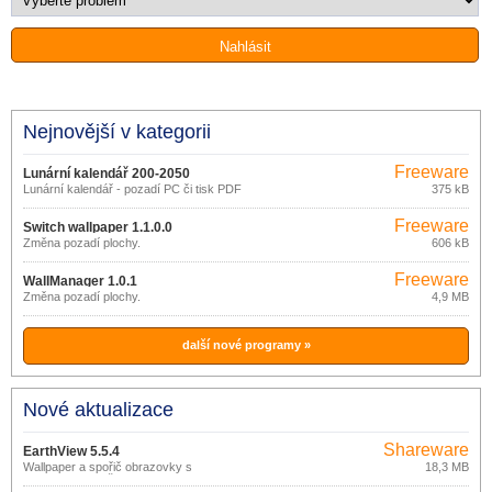
Nejnovější v kategorii
Freeware
Lunární kalendář 200-2050
Lunární kalendář - pozadí PC či tisk PDF
375 kB
Freeware
Switch wallpaper 1.1.0.0
Změna pozadí plochy.
606 kB
Freeware
WallManager 1.0.1
Změna pozadí plochy.
4,9 MB
další nové programy »
Nové aktualizace
Shareware
EarthView 5.5.4
Wallpaper a spořič obrazovky s
18,3 MB
pohledem na naši planetu.