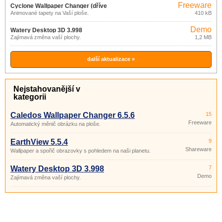
Freeware
Cyclone Wallpaper Changer (dříve
Animované tapety na Vaší ploše.
410 kB
Desktop Animator) 1.1
Demo
Watery Desktop 3D 3.998
Zajímavá změna vaší plochy.
1,2 MB
další aktualizace »
Nejstahovanější v
kategorii
Caledos Wallpaper Changer 6.5.6
15
Freeware
Automatický měnič obrázku na ploše.
EarthView 5.5.4
9
Shareware
Wallpaper a spořič obrazovky s pohledem na naši planetu.
Watery Desktop 3D 3.998
7
Demo
Zajímavá změna vaší plochy.