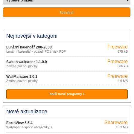
Nejnovější v kategorii
Freeware
Lunární kalendář 200-2050
Lunární kalendář - pozadí PC či tisk PDF
375 kB
Freeware
Switch wallpaper 1.1.0.0
Změna pozadí plochy.
606 kB
Freeware
WallManager 1.0.1
Změna pozadí plochy.
4,9 MB
další nové programy »
Nové aktualizace
Shareware
EarthView 5.5.4
Wallpaper a spořič obrazovky s
18,3 MB
pohledem na naši planetu.