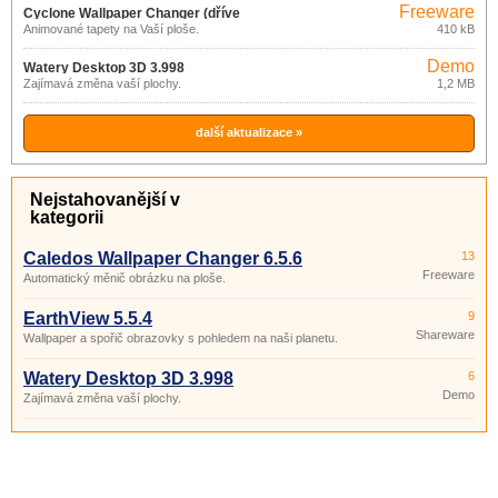
Freeware
Cyclone Wallpaper Changer (dříve
Animované tapety na Vaší ploše.
410 kB
Desktop Animator) 1.1
Demo
Watery Desktop 3D 3.998
Zajímavá změna vaší plochy.
1,2 MB
další aktualizace »
Nejstahovanější v
kategorii
Caledos Wallpaper Changer 6.5.6
13
Freeware
Automatický měnič obrázku na ploše.
EarthView 5.5.4
9
Shareware
Wallpaper a spořič obrazovky s pohledem na naši planetu.
Watery Desktop 3D 3.998
6
Demo
Zajímavá změna vaší plochy.