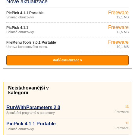
Nové aktualizace
Freeware
PicPick 4.1.1 Portable
Snímač obrazovky.
12,1 MB
Freeware
PicPick 4.1.1
Snímač obrazovky.
12,5 MB
Freeware
FileMenu Tools 7.0.1 Portable
Úprava kontextového menu.
10,1 MB
další aktualizace »
Nejstahovanější v
kategorii
RunWithParameters 2.0
13
Freeware
Spouštění programů s parametry.
PicPick 4.1.1 Portable
11
Freeware
Snímač obrazovky.