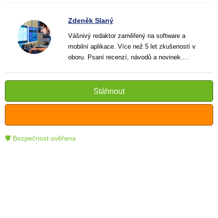
Zdeněk Slaný
Vášnivý redaktor zaměřený na software a
mobilní aplikace. Více než 5 let zkušeností v
oboru. Psaní recenzí, návodů a novinek.
Tvůrce jasných a informativních textů, které
pomáhají čtenářům lépe porozumět a využít
moderní technologie.
Stáhnout
🛡 Bezpečnost ověřena