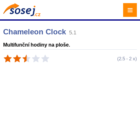
≡
Chameleon Clock
5.1
Multifunční hodiny na ploše.
(
2.5
-
2
x)