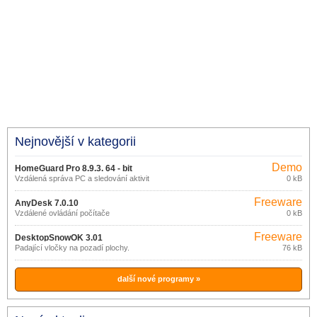
Nejnovější v kategorii
Demo
HomeGuard Pro 8.9.3. 64 - bit
Vzdálená správa PC a sledování aktivit
0 kB
na PC
Freeware
AnyDesk 7.0.10
Vzdálené ovládání počítače
0 kB
Freeware
DesktopSnowOK 3.01
Padající vločky na pozadí plochy.
76 kB
další nové programy »