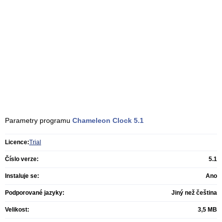
Parametry programu
Chameleon Clock
5.1
Licence:
Trial
Číslo verze:
5.1
Instaluje se:
Ano
Podporované jazyky:
Jiný než čeština
Velikost:
3,5 MB