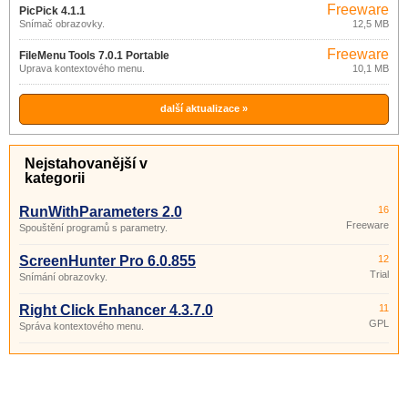
Freeware
PicPick 4.1.1
Snímač obrazovky.
12,5 MB
Freeware
FileMenu Tools 7.0.1 Portable
Úprava kontextového menu.
10,1 MB
další aktualizace »
Nejstahovanější v
kategorii
RunWithParameters 2.0
16
Freeware
Spouštění programů s parametry.
ScreenHunter Pro 6.0.855
12
Trial
Snímání obrazovky.
Right Click Enhancer 4.3.7.0
11
GPL
Správa kontextového menu.