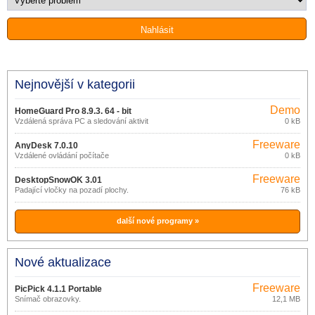
Nejnovější v kategorii
Demo
HomeGuard Pro 8.9.3. 64 - bit
Vzdálená správa PC a sledování aktivit
0 kB
na PC
Freeware
AnyDesk 7.0.10
Vzdálené ovládání počítače
0 kB
Freeware
DesktopSnowOK 3.01
Padající vločky na pozadí plochy.
76 kB
další nové programy »
Nové aktualizace
Freeware
PicPick 4.1.1 Portable
Snímač obrazovky.
12,1 MB