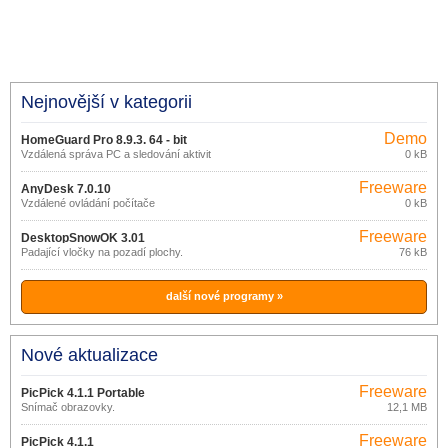
Nejnovější v kategorii
Demo
HomeGuard Pro 8.9.3. 64 - bit
Vzdálená správa PC a sledování aktivit
0 kB
na PC
Freeware
AnyDesk 7.0.10
Vzdálené ovládání počítače
0 kB
Freeware
DesktopSnowOK 3.01
Padající vločky na pozadí plochy.
76 kB
další nové programy »
Nové aktualizace
Freeware
PicPick 4.1.1 Portable
Snímač obrazovky.
12,1 MB
Freeware
PicPick 4.1.1