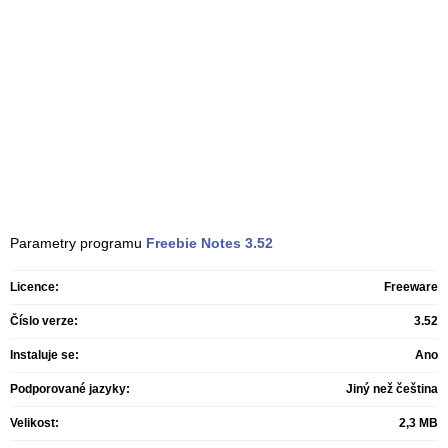
Parametry programu
Freebie Notes
3.52
Licence:
Freeware
Číslo verze:
3.52
Instaluje se:
Ano
Podporované jazyky:
Jiný než čeština
Velikost:
2,3 MB