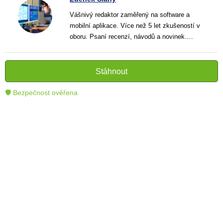
Vášnivý redaktor zaměřený na software a
mobilní aplikace. Více než 5 let zkušeností v
oboru. Psaní recenzí, návodů a novinek.
Tvůrce jasných a informativních textů, které
pomáhají čtenářům lépe porozumět a využít
moderní technologie.
Stáhnout
🛡 Bezpečnost ověřena