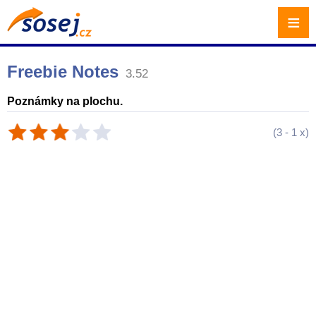
≡
Freebie Notes
3.52
Poznámky na plochu.
(
3
-
1
x)