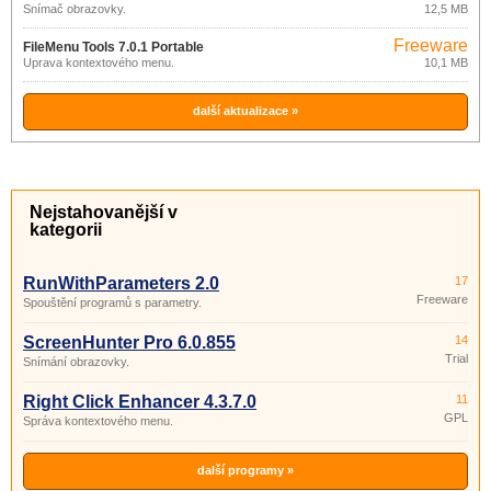
Snímač obrazovky.
12,5 MB
Freeware
FileMenu Tools 7.0.1 Portable
Úprava kontextového menu.
10,1 MB
další aktualizace »
Nejstahovanější v
kategorii
RunWithParameters 2.0
17
Freeware
Spouštění programů s parametry.
ScreenHunter Pro 6.0.855
14
Trial
Snímání obrazovky.
Right Click Enhancer 4.3.7.0
11
GPL
Správa kontextového menu.
další programy »