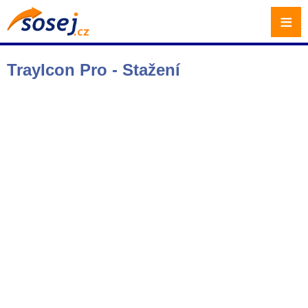
≡
TrayIcon Pro - Stažení