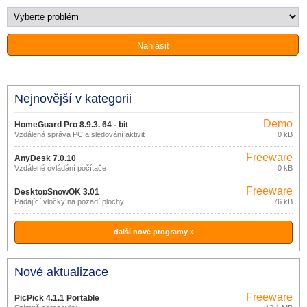
Nejnovější v kategorii
Demo
HomeGuard Pro 8.9.3. 64 - bit
Vzdálená správa PC a sledování aktivit
0 kB
na PC
Freeware
AnyDesk 7.0.10
Vzdálené ovládání počítače
0 kB
Freeware
DesktopSnowOK 3.01
Padající vločky na pozadí plochy.
76 kB
další nové programy »
Nové aktualizace
Freeware
PicPick 4.1.1 Portable