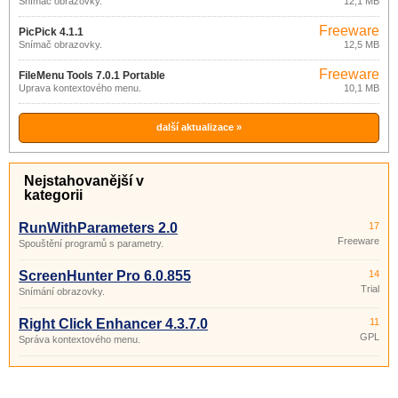
Snímač obrazovky.
12,1 MB
Freeware
PicPick 4.1.1
Snímač obrazovky.
12,5 MB
Freeware
FileMenu Tools 7.0.1 Portable
Úprava kontextového menu.
10,1 MB
další aktualizace »
Nejstahovanější v
kategorii
RunWithParameters 2.0
17
Freeware
Spouštění programů s parametry.
ScreenHunter Pro 6.0.855
14
Trial
Snímání obrazovky.
Right Click Enhancer 4.3.7.0
11
GPL
Správa kontextového menu.