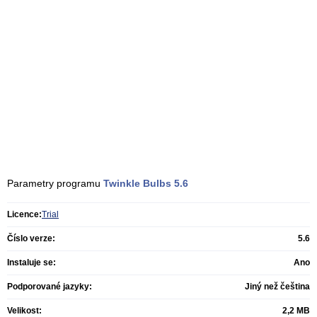
Parametry programu
Twinkle Bulbs
5.6
Licence:
Trial
Číslo verze:
5.6
Instaluje se:
Ano
Podporované jazyky:
Jiný než čeština
Velikost:
2,2 MB