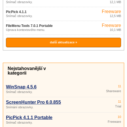
Snímač obrazovky.
12,1 MB
Freeware
PicPick 4.1.1
Snímač obrazovky.
12,5 MB
Freeware
FileMenu Tools 7.0.1 Portable
Úprava kontextového menu.
10,1 MB
další aktualizace »
Nejstahovanější v
kategorii
WinSnap 4.5.6
11
Shareware
Snímač obrazovky.
ScreenHunter Pro 6.0.855
11
Trial
Snímání obrazovky.
PicPick 4.1.1 Portable
10
Freeware
Snímač obrazovky.