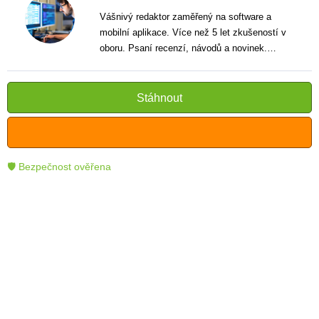
Vášnivý redaktor zaměřený na software a
mobilní aplikace. Více než 5 let zkušeností v
oboru. Psaní recenzí, návodů a novinek.
Tvůrce jasných a informativních textů, které
pomáhají čtenářům lépe porozumět a využít
moderní technologie.
Stáhnout
🛡 Bezpečnost ověřena