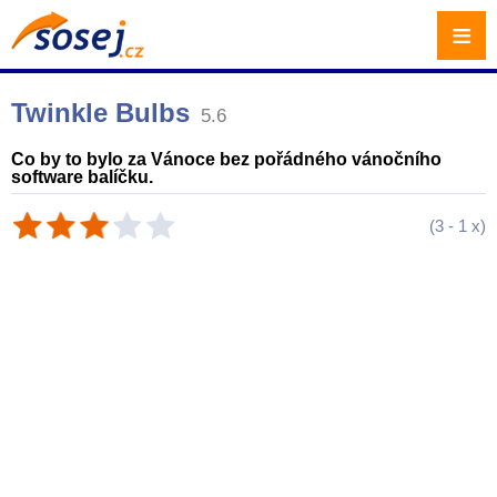
≡
Twinkle Bulbs
5.6
Co by to bylo za Vánoce bez pořádného vánočního
software balíčku.
(
3
-
1
x)