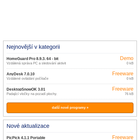
Nejnovější v kategorii
Demo
HomeGuard Pro 8.9.3. 64 - bit
Vzdálená správa PC a sledování aktivit
0 kB
na PC
Freeware
AnyDesk 7.0.10
Vzdálené ovládání počítače
0 kB
Freeware
DesktopSnowOK 3.01
Padající vločky na pozadí plochy.
76 kB
další nové programy »
Nové aktualizace
Freeware
PicPick 4.1.1 Portable