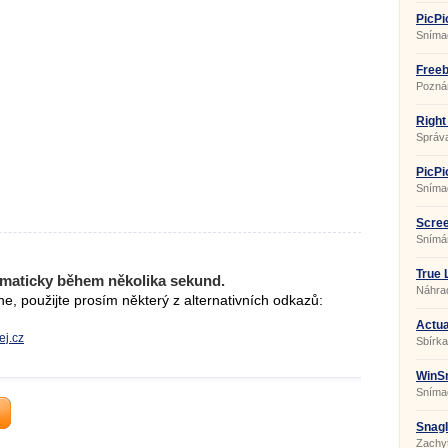
PicPi
Sníma
Freeb
Pozná
Right
Správ
PicPi
Sníma
Scree
Snímá
True 
maticky během několika sekund.
Náhrad
, použijte prosím některý z alternativních odkazů:
Actua
ej.cz
Sbírka
WinSn
Sníma
SnagI
Zachyť