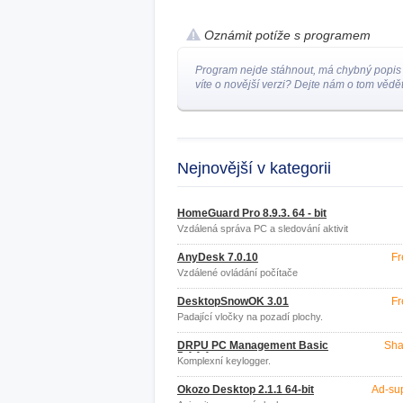
Oznámit potíže s programem
Program nejde stáhnout, má chybný popis
víte o novější verzi? Dejte nám o tom vědět
Nejnovější v kategorii
HomeGuard Pro 8.9.3. 64 - bit
Vzdálená správa PC a sledování aktivit
na PC
AnyDesk 7.0.10
Fr
Vzdálené ovládání počítače
DesktopSnowOK 3.01
Fr
Padající vločky na pozadí plochy.
DRPU PC Management Basic
Sha
5.4.1.1
Komplexní keylogger.
Okozo Desktop 2.1.1 64-bit
Ad-su