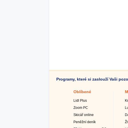
Programy, které si zaslouží Vaši poz
Oblíbené
M
Lidl Plus
K
Zoom PC
L
Skicář online
D
Peněžní deník
Ž