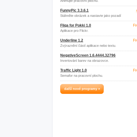
Animujte pracovní plochu.
FunnyPic 3.3.6.1
Stáhněte obrázek a nastavte jako pozadí
plochy.
Fliqa for Pokki 1.0
Fr
Aplikace pro Flickr.
Underline 1.2
Fr
Zvýraznění částí aplikace nebo textu.
NegativeScreen 1.6.4444.32796
Invertování barev na obrazovce.
Traffic Light 1.0
Fr
Semafor na pracovní plochu.
další nové programy »