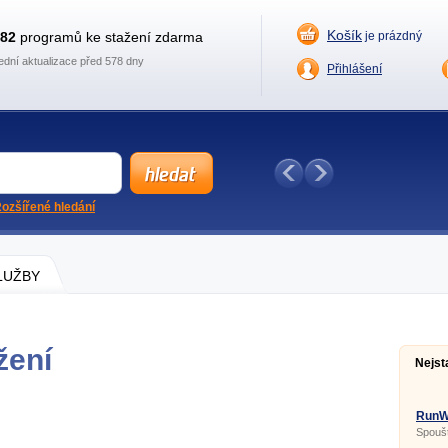
Košík
882
programů ke stažení zdarma
je prázdný
ední aktualizace před 578 dny
Přihlášení
ozšířené hledání
SLUŽBY
žení
Nejst
RunW
Spoušt