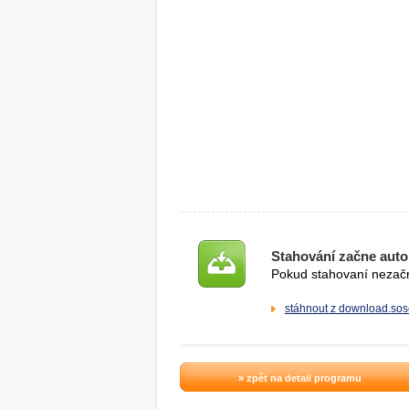
Stahování začne auto
Pokud stahovaní nezačne
stáhnout z download.sos
» zpět na detail programu