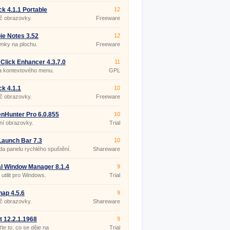
ck 4.1.1 Portable
12
č obrazovky.
Freeware
ie Notes 3.52
12
mky na plochu.
Freeware
 Click Enhancer 4.3.7.0
11
a kontextového menu.
GPL
ck 4.1.1
10
č obrazovky.
Freeware
nHunter Pro 6.0.855
10
ní obrazovky.
Trial
Launch Bar 7.3
10
a panelu rychlého spuštění.
Shareware
l Window Manager 8.1.4
9
 utilit pro Windows.
Trial
ap 4.5.6
9
č obrazovky.
Shareware
t 12.2.1.1968
9
te to, co se děje na
Trial