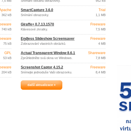
7,5 MB
Snímání obsahu obrazovky.
952 kB
Apache
SmartCapture 3.6.0
Trial
License
362 kB
Snímání obrazovky.
1,1 MB
eeware
Giraffe+ 0.7.13.1570
Freeware
740 kB
Klávesové zkratky.
7,5 MB
eeware
Endless Slideshow Screensaver
Freeware
1.8.1
75 kB
Zobrazování vlastních obrázků.
4 MB
GPL
Actual Transparent Window 8.6.1
Shareware
53 kB
Zprůhledněte svá okna ve Windows.
7,8 MB
eeware
Screenshot Captor 4.15.2
Freeware
204 kB
Snímejte jednoduše Vaši obrazovku.
8,4 MB
další aktualizace »