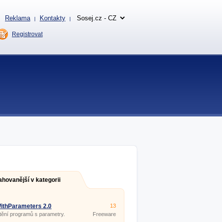
Reklama
Kontakty
|
|
Registrovat
ahovanější v kategorii
ithParameters 2.0
13
ění programů s parametry.
Freeware