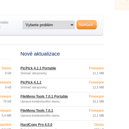
obraz
 nebo
.
Nové aktualizace
Demo
PicPick 4.1.1 Portable
Freeware
0 kB
Snímač obrazovky.
12,1 MB
eeware
PicPick 4.1.1
Freeware
0 kB
Snímač obrazovky.
12,5 MB
eeware
FileMenu Tools 7.0.1 Portable
Freeware
76 kB
Úprava kontextového menu.
10,1 MB
reware
FileMenu Tools 7.0.1
Freeware
3,4 MB
Úprava kontextového menu.
12,1 MB
pported
HardCopy Pro 4.5.0
Demo