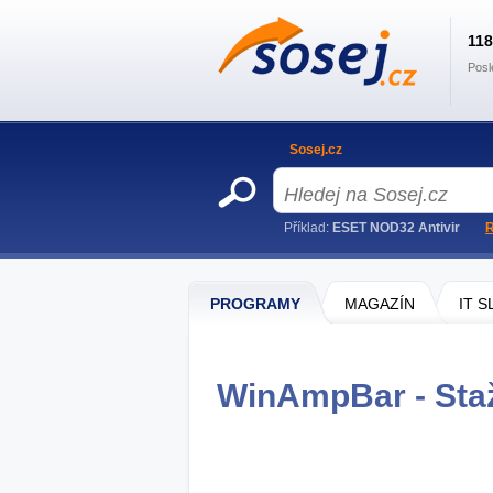
11
Posl
Sosej.cz
Příklad:
ESET NOD32 Antivir
R
PROGRAMY
MAGAZÍN
IT 
WinAmpBar - Sta