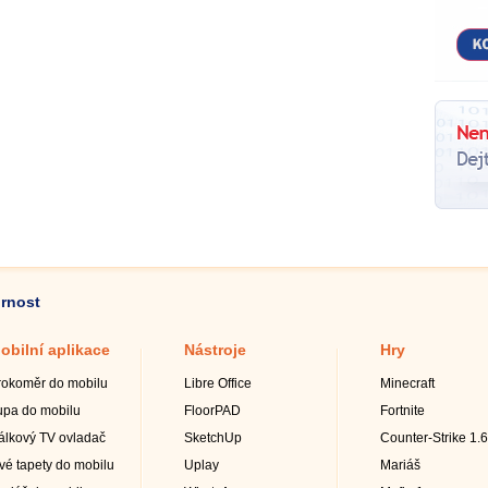
ornost
obilní aplikace
Nástroje
Hry
rokoměr do mobilu
Libre Office
Minecraft
upa do mobilu
FloorPAD
Fortnite
álkový TV ovladač
SketchUp
Counter-Strike 1.6
ivé tapety do mobilu
Uplay
Mariáš