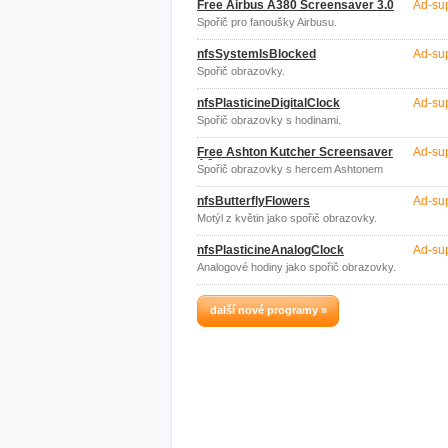
Free Airbus A380 Screensaver 3.0
Ad-su
Spořič pro fanoušky Airbusu.
nfsSystemIsBlocked
Ad-su
Spořič obrazovky.
nfsPlasticineDigitalClock
Ad-su
Spořič obrazovky s hodinami.
Free Ashton Kutcher Screensaver
Ad-su
4.0
Spořič obrazovky s hercem Ashtonem
Kutcherem.
nfsButterflyFlowers
Ad-su
Motýl z květin jako spořič obrazovky.
nfsPlasticineAnalogClock
Ad-su
Analogové hodiny jako spořič obrazovky.
další nové programy »