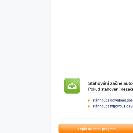
Stahování začne auto
Pokud stahovaní nezačne
stáhnout z download.sos
stáhnout z http://fc01.de
» zpět na detail programu