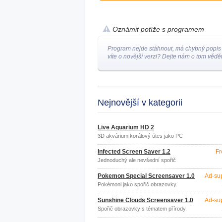
Oznámit potíže s programem
Program nejde stáhnout, má chybný popis
víte o novější verzi? Dejte nám o tom vědět
Nejnovější v kategorii
Live Aquarium HD 2
3D akvárium korálový útes jako PC
spořič obrazovky
Infected Screen Saver 1.2
Fr
Jednoduchý ale nevšední spořič
obrazovky.
Pokemon Special Screensaver 1.0
Ad-su
Pokémoni jako spořič obrazovky.
Sunshine Clouds Screensaver 1.0
Ad-su
Spořič obrazovky s tématem přírody.