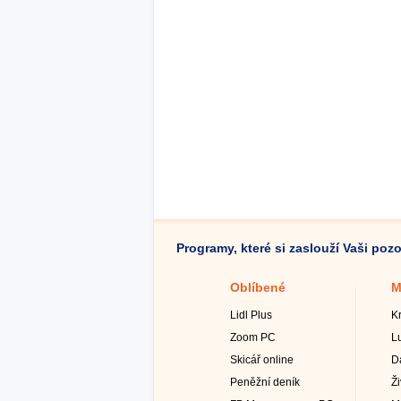
Programy, které si zaslouží Vaši poz
Oblíbené
M
Lidl Plus
K
Zoom PC
L
Skicář online
D
Peněžní deník
Ž