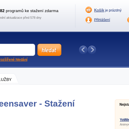
Košík
882
programů ke stažení zdarma
je prázdný
ední aktualizace před 578 dny
Přihlášení
ozšířené hledání
SLUŽBY
eensaver - Stažení
Nejst
YoWin
Animo
aktuál