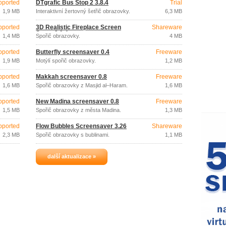
pported
DTgrafic Bus Stop 2 3.8.4
Trial
1,9 MB
Interaktivní žertovný šetřič obrazovky.
6,3 MB
pported
3D Realistic Fireplace Screen
Shareware
Saver 3.9.4
1,4 MB
Spořič obrazovky.
4 MB
pported
Butterfly screensaver 0.4
Freeware
1,9 MB
Motýlí spořič obrazovky.
1,2 MB
pported
Makkah screensaver 0.8
Freeware
1,6 MB
Spořič obrazovky z Masjid al–Haram.
1,6 MB
pported
New Madina screensaver 0.8
Freeware
1,5 MB
Spořič obrazovky z města Madina.
1,3 MB
pported
Flow Bubbles Screensaver 3.26
Shareware
2,3 MB
Spořič obrazovky s bublinami.
1,1 MB
další aktualizace »