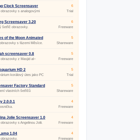
ng Clock Screensaver
6
č obrazovky s analogovými
Trial
mi.
rg Screensaver 3.20
6
 šetřič obrazovky.
Freeware
s of the Moon Animated
5
nsaver 5.07
 obrazovky s fázemi Měsíce.
Shareware
ah screensaver 0.8
5
 obrazovky z Masjid al–
Freeware
.
Aquarium HD 2
5
árium korálový útes jako PC
Trial
 obrazovky
nsaver Factory Standard
5
ení vlastních šetřičů
Shareware
ovek.
y 2.0.0.1
4
osnička.
Freeware
ina Jolie Screensaver 1.0
4
 obrazovky s Angelinou Jolii.
Freeware
Lamp 1.04
4
 obrazovky.
Freeware