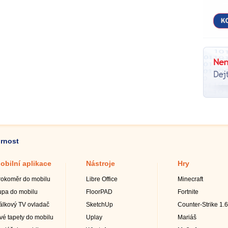
ornost
obilní aplikace
Nástroje
Hry
rokoměr do mobilu
Libre Office
Minecraft
upa do mobilu
FloorPAD
Fortnite
álkový TV ovladač
SketchUp
Counter-Strike 1.6
ivé tapety do mobilu
Uplay
Mariáš