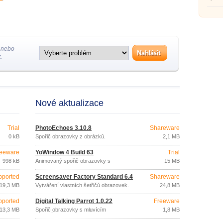
 nebo
.
Nové aktualizace
Trial
PhotoEchoes 3.10.8
Shareware
0 kB
Spořič obrazovky z obrázků.
2,1 MB
eeware
YoWindow 4 Build 63
Trial
998 kB
Animovaný spořič obrazovky s
15 MB
aktuálním počasím.
pported
Screensaver Factory Standard 6.4
Shareware
19,3 MB
Vytváření vlastních šetřičů obrazovek.
24,8 MB
pported
Digital Talking Parrot 1.0.22
Freeware
13,3 MB
Spořič obrazovky s mluvícím
1,8 MB
papouškem.