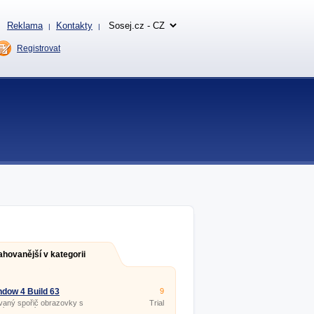
Reklama
Kontakty
|
|
Registrovat
ahovanější v kategorii
dow 4 Build 63
9
vaný spořič obrazovky s
Trial
ním počasím.