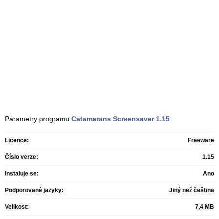
Parametry programu
Catamarans Screensaver
1.15
Licence:
Freeware
Číslo verze:
1.15
Instaluje se:
Ano
Podporované jazyky:
Jiný než čeština
Velikost:
7,4 MB