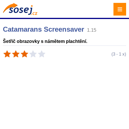
≡
Catamarans Screensaver
1.15
Šetřič obrazovky s námětem plachtění.
(
3
-
1
x)