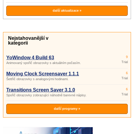
další aktualizace »
Nejstahovanější v
kategorii
YoWindow 4 Build 63
9
Trial
Animovaný spořič obrazovky s aktuálním počasím.
Moving Clock Screensaver 1.1.1
6
Trial
Šettřič obrazovky s analogovými hodinami.
Transitions Screen Saver 3.1.0
6
Trial
Spořič obrazovky zobrazující náhodně barevné nápisy.
další programy »