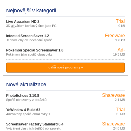
Nejnovější v kategorii
Trial
Live Aquarium HD 2
3D akvárium korálový útes jako PC
0 kB
spořič obrazovky
Freeware
Infected Screen Saver 1.2
Jednoduchý ale nevšední spořič
998 kB
obrazovky.
Ad-
Pokemon Special Screensaver 1.0
supported
Pokémoni jako spořič obrazovky.
19,3 MB
další nové programy »
Nové aktualizace
Shareware
PhotoEchoes 3.10.8
Spořič obrazovky z obrázků.
2,1 MB
Trial
YoWindow 4 Build 63
Animovaný spořič obrazovky s
15 MB
aktuálním počasím.
Shareware
Screensaver Factory Standard 6.4
Vytváření vlastních šetřičů obrazovek.
24,8 MB