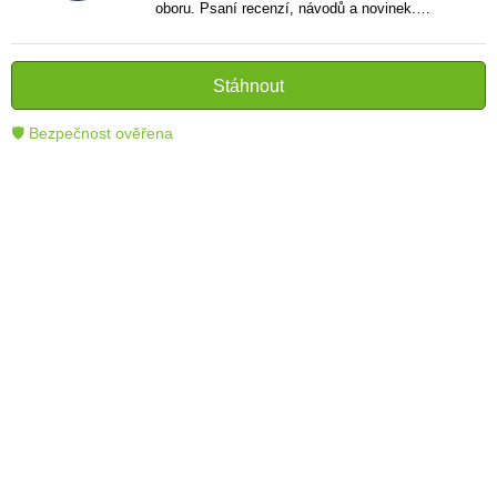
oboru. Psaní recenzí, návodů a novinek.
Tvůrce jasných a informativních textů, které
pomáhají čtenářům lépe porozumět a využít
moderní technologie.
Stáhnout
🛡 Bezpečnost ověřena