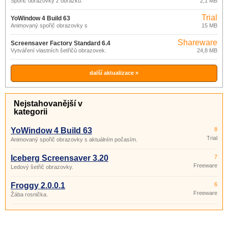
Spořič obrazovky z obrázků.
2,1 MB
Trial
YoWindow 4 Build 63
Animovaný spořič obrazovky s
15 MB
aktuálním počasím.
Shareware
Screensaver Factory Standard 6.4
Vytváření vlastních šetřičů obrazovek.
24,8 MB
další aktualizace »
Nejstahovanější v
kategorii
YoWindow 4 Build 63
8
Trial
Animovaný spořič obrazovky s aktuálním počasím.
Iceberg Screensaver 3.20
7
Freeware
Ledový šetřič obrazovky.
Froggy 2.0.0.1
6
Freeware
Žába rosnička.