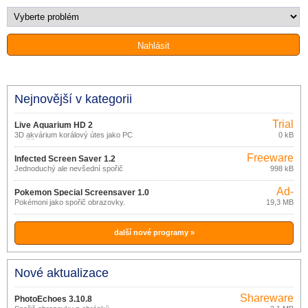
Nejnovější v kategorii
Trial
Live Aquarium HD 2
3D akvárium korálový útes jako PC
0 kB
spořič obrazovky
Freeware
Infected Screen Saver 1.2
Jednoduchý ale nevšední spořič
998 kB
obrazovky.
Ad-
Pokemon Special Screensaver 1.0
supported
Pokémoni jako spořič obrazovky.
19,3 MB
další nové programy »
Nové aktualizace
Shareware
PhotoEchoes 3.10.8