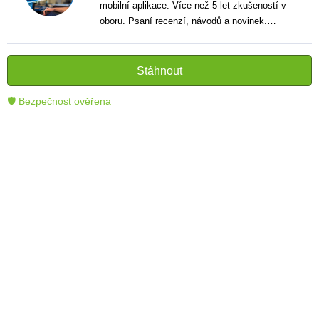
mobilní aplikace. Více než 5 let zkušeností v
oboru. Psaní recenzí, návodů a novinek.
Tvůrce jasných a informativních textů, které
pomáhají čtenářům lépe porozumět a využít
moderní technologie.
Stáhnout
🛡 Bezpečnost ověřena