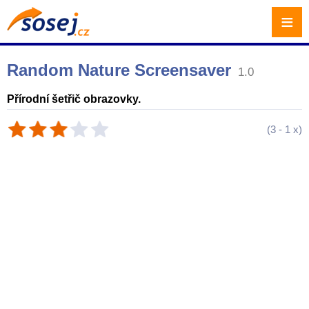
≡
Random Nature Screensaver
1.0
Přírodní šetřič obrazovky.
(
3
-
1
x)