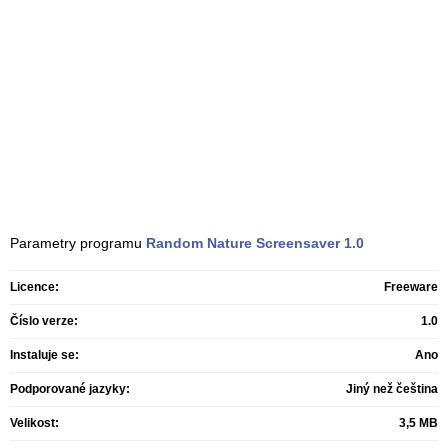
Parametry programu
Random Nature Screensaver
1.0
Licence:
Freeware
Číslo verze:
1.0
Instaluje se:
Ano
Podporované jazyky:
Jiný než čeština
Velikost:
3,5 MB