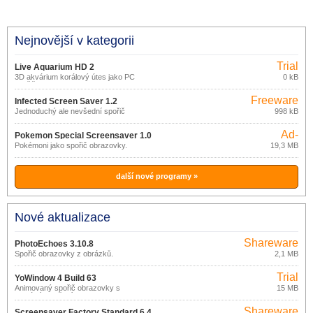
Nejnovější v kategorii
Trial
Live Aquarium HD 2
3D akvárium korálový útes jako PC
0 kB
spořič obrazovky
Freeware
Infected Screen Saver 1.2
Jednoduchý ale nevšední spořič
998 kB
obrazovky.
Ad-
Pokemon Special Screensaver 1.0
supported
Pokémoni jako spořič obrazovky.
19,3 MB
další nové programy »
Nové aktualizace
Shareware
PhotoEchoes 3.10.8
Spořič obrazovky z obrázků.
2,1 MB
Trial
YoWindow 4 Build 63
Animovaný spořič obrazovky s
15 MB
aktuálním počasím.
Shareware
Screensaver Factory Standard 6.4