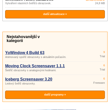
Vytváření vlastních šetřičů obrazovek.
24,8 MB
další aktualizace »
Nejstahovanější v
kategorii
YoWindow 4 Build 63
9
Trial
Animovaný spořič obrazovky s aktuálním počasím.
Moving Clock Screensaver 1.1.1
6
Trial
Šettřič obrazovky s analogovými hodinami.
Iceberg Screensaver 3.20
6
Freeware
Ledový šetřič obrazovky.
další programy »