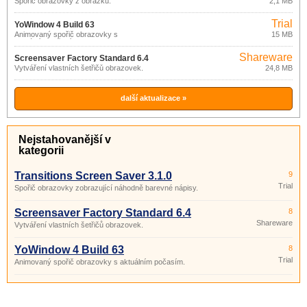
Spořič obrazovky z obrázků.
2,1 MB
Trial
YoWindow 4 Build 63
Animovaný spořič obrazovky s
15 MB
aktuálním počasím.
Shareware
Screensaver Factory Standard 6.4
Vytváření vlastních šetřičů obrazovek.
24,8 MB
další aktualizace »
Nejstahovanější v
kategorii
Transitions Screen Saver 3.1.0
9
Trial
Spořič obrazovky zobrazující náhodně barevné nápisy.
Screensaver Factory Standard 6.4
8
Shareware
Vytváření vlastních šetřičů obrazovek.
YoWindow 4 Build 63
8
Trial
Animovaný spořič obrazovky s aktuálním počasím.