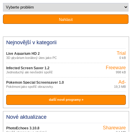
Nejnovější v kategorii
Trial
Live Aquarium HD 2
3D akvárium korálový útes jako PC
0 kB
spořič obrazovky
Freeware
Infected Screen Saver 1.2
Jednoduchý ale nevšední spořič
998 kB
obrazovky.
Ad-
Pokemon Special Screensaver 1.0
supported
Pokémoni jako spořič obrazovky.
19,3 MB
další nové programy »
Nové aktualizace
Shareware
PhotoEchoes 3.10.8