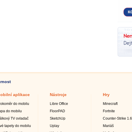
ornost
obilní aplikace
Nástroje
Hry
rokoměr do mobilu
Libre Office
Minecraft
upa do mobilu
FloorPAD
Fortnite
álkový TV ovladač
SketchUp
Counter-Strike 1.6
ivé tapety do mobilu
Uplay
Mariáš