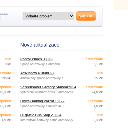
 nebo
.
Nové aktualizace
Trial
PhotoEchoes 3.10.8
Shareware
0 kB
Spořič obrazovky z obrázků.
2,1 MB
eeware
YoWindow 4 Build 63
Trial
998 kB
Animovaný spořič obrazovky s
15 MB
aktuálním počasím.
pported
Screensaver Factory Standard 6.4
Shareware
19,3 MB
Vytváření vlastních šetřičů obrazovek.
24,8 MB
pported
Digital Talking Parrot 1.0.22
Freeware
13,3 MB
Spořič obrazovky s mluvícím
1,8 MB
papouškem.
pported
DTgrafic Bus Stop 2 3.8.4
Trial
1,9 MB
Interaktivní žertovný šetřič obrazovky.
6,3 MB