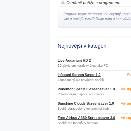
Oznámit potíže s programem
Program nejde stáhnout, má chybný popis
víte o novější verzi? Dejte nám o tom vědět
Nejnovější v kategorii
Live Aquarium HD 2
3D akvárium korálový útes jako PC
spořič obrazovky
Infected Screen Saver 1.2
Fr
Jednoduchý ale nevšední spořič
obrazovky.
Pokemon Special Screensaver 1.0
Ad-su
Pokémoni jako spořič obrazovky.
Sunshine Clouds Screensaver 1.0
Ad-su
Spořič obrazovky s tématem přírody.
Free Airbus A380 Screensaver 3.0
Ad-su
Spořič pro fanoušky Airbusu.