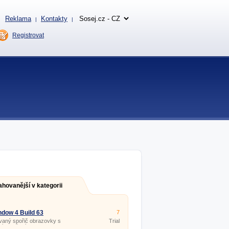
Reklama
Kontakty
|
|
Registrovat
ahovanější v kategorii
dow 4 Build 63
7
vaný spořič obrazovky s
Trial
ním počasím.