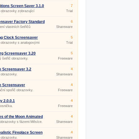
itions Screen Saver 3.1.0
7
 obrazovky zobrazující
Trial
ě barevné nápisy.
nsaver Factory Standard
6
ení vlastních šetřičů
Shareware
ovek.
ng Clock Screensaver
5
č obrazovky s analogovými
Trial
mi.
rg Screensaver 3.20
5
 šetřič obrazovky.
Freeware
e Screensaver 3.2
4
 obrazovky.
Shareware
e Screensaver
4
ční spořič obrazovky.
Freeware
y 2.0.0.1
4
osnička.
Freeware
s of the Moon Animated
4
nsaver 5.07
 obrazovky s fázemi Měsíce.
Shareware
alistic Fireplace Screen
4
 3.9.4
 obrazovky.
Shareware