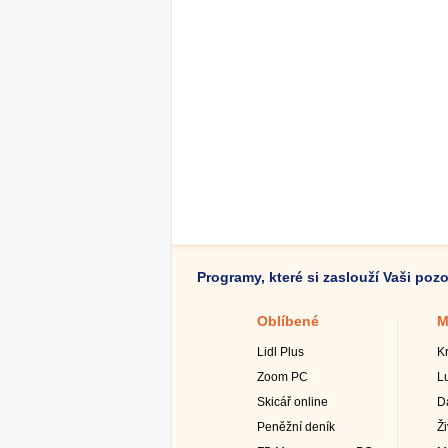
Programy, které si zaslouží Vaši poz
Oblíbené
M
Lidl Plus
K
Zoom PC
L
Skicář online
D
Peněžní deník
Ž