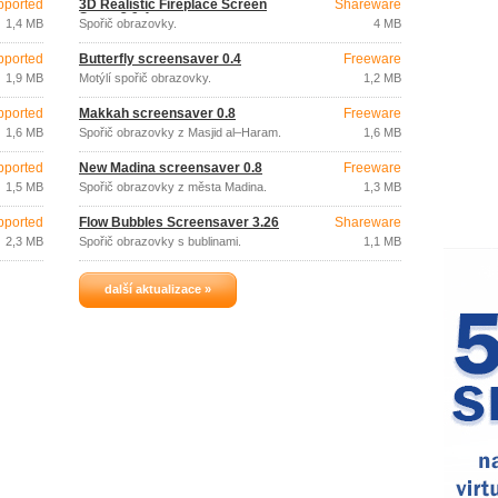
pported
3D Realistic Fireplace Screen
Shareware
Saver 3.9.4
1,4 MB
Spořič obrazovky.
4 MB
pported
Butterfly screensaver 0.4
Freeware
1,9 MB
Motýlí spořič obrazovky.
1,2 MB
pported
Makkah screensaver 0.8
Freeware
1,6 MB
Spořič obrazovky z Masjid al–Haram.
1,6 MB
pported
New Madina screensaver 0.8
Freeware
1,5 MB
Spořič obrazovky z města Madina.
1,3 MB
pported
Flow Bubbles Screensaver 3.26
Shareware
2,3 MB
Spořič obrazovky s bublinami.
1,1 MB
další aktualizace »