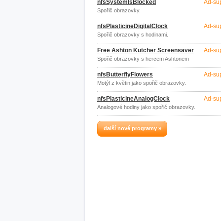
nfsSystemIsBlocked
Ad-su
Spořič obrazovky.
nfsPlasticineDigitalClock
Ad-su
Spořič obrazovky s hodinami.
Free Ashton Kutcher Screensaver
Ad-su
4.0
Spořič obrazovky s hercem Ashtonem
Kutcherem.
nfsButterflyFlowers
Ad-su
Motýl z květin jako spořič obrazovky.
nfsPlasticineAnalogClock
Ad-su
Analogové hodiny jako spořič obrazovky.
další nové programy »