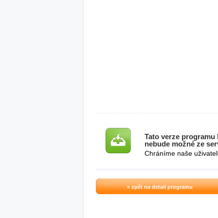
Tato verze programu b
nebude možné ze serv
Chráníme naše uživatel
» zpět na detail programu