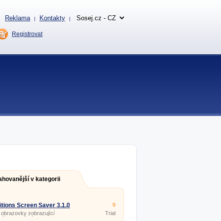
Reklama
Kontakty
|
|
Registrovat
ahovanější v kategorii
itions Screen Saver 3.1.0
9
 obrazovky zobrazující
Trial
ě barevné nápisy.