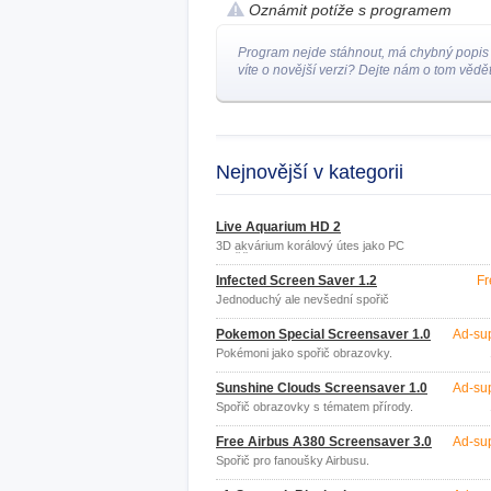
Oznámit potíže s programem
Program nejde stáhnout, má chybný popis
víte o novější verzi? Dejte nám o tom vědět
Nejnovější v kategorii
Live Aquarium HD 2
3D akvárium korálový útes jako PC
spořič obrazovky
Infected Screen Saver 1.2
Fr
Jednoduchý ale nevšední spořič
obrazovky.
Pokemon Special Screensaver 1.0
Ad-su
Pokémoni jako spořič obrazovky.
Sunshine Clouds Screensaver 1.0
Ad-su
Spořič obrazovky s tématem přírody.
Free Airbus A380 Screensaver 3.0
Ad-su
Spořič pro fanoušky Airbusu.