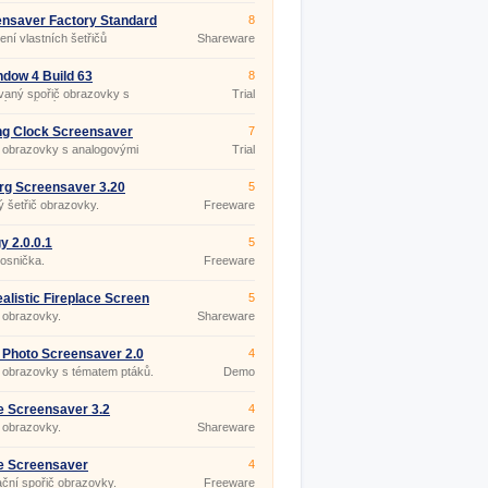
nsaver Factory Standard
8
ení vlastních šetřičů
Shareware
ovek.
dow 4 Build 63
8
vaný spořič obrazovky s
Trial
ním počasím.
ng Clock Screensaver
7
č obrazovky s analogovými
Trial
mi.
rg Screensaver 3.20
5
 šetřič obrazovky.
Freeware
y 2.0.0.1
5
osnička.
Freeware
alistic Fireplace Screen
5
 3.9.4
 obrazovky.
Shareware
 Photo Screensaver 2.0
4
 obrazovky s tématem ptáků.
Demo
e Screensaver 3.2
4
 obrazovky.
Shareware
e Screensaver
4
ční spořič obrazovky.
Freeware