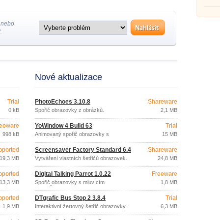
 nebo
.
Nové aktualizace
Trial
PhotoEchoes 3.10.8
Shareware
0 kB
Spořič obrazovky z obrázků.
2,1 MB
eeware
YoWindow 4 Build 63
Trial
998 kB
Animovaný spořič obrazovky s
15 MB
aktuálním počasím.
pported
Screensaver Factory Standard 6.4
Shareware
19,3 MB
Vytváření vlastních šetřičů obrazovek.
24,8 MB
pported
Digital Talking Parrot 1.0.22
Freeware
13,3 MB
Spořič obrazovky s mluvícím
1,8 MB
papouškem.
pported
DTgrafic Bus Stop 2 3.8.4
Trial
1,9 MB
Interaktivní žertovný šetřič obrazovky.
6,3 MB