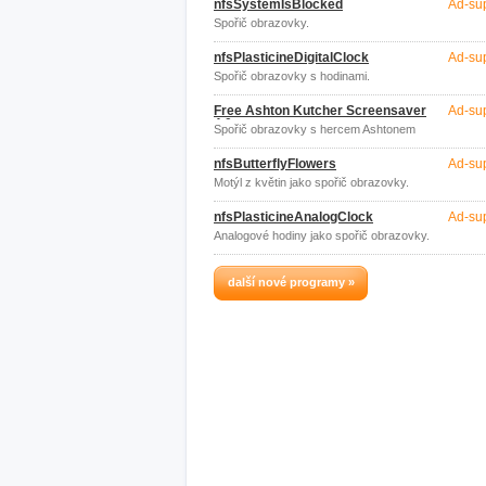
nfsSystemIsBlocked
Ad-su
Spořič obrazovky.
nfsPlasticineDigitalClock
Ad-su
Spořič obrazovky s hodinami.
Free Ashton Kutcher Screensaver
Ad-su
4.0
Spořič obrazovky s hercem Ashtonem
Kutcherem.
nfsButterflyFlowers
Ad-su
Motýl z květin jako spořič obrazovky.
nfsPlasticineAnalogClock
Ad-su
Analogové hodiny jako spořič obrazovky.
další nové programy »