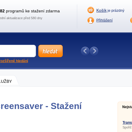
Košík
882
programů ke stažení zdarma
je prázdný
ední aktualizace před 580 dny
Přihlášení
ozšířené hledání
SLUŽBY
creensaver - Stažení
Nejst
Trans
Spořič
náhodn