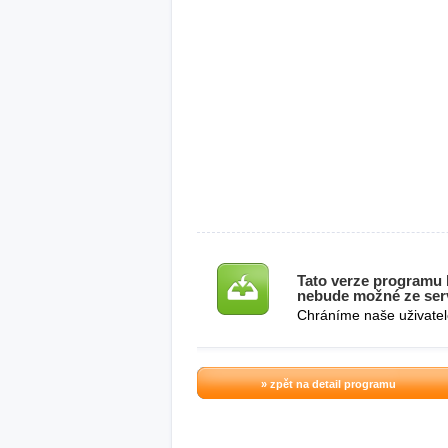
Tato verze programu b
nebude možné ze serv
Chráníme naše uživatel
» zpět na detail programu