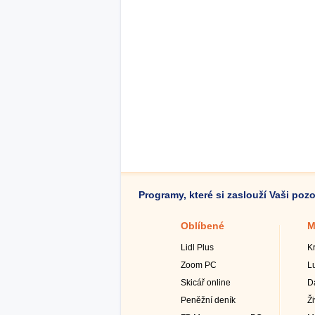
Programy, které si zaslouží Vaši poz
Oblíbené
M
Lidl Plus
K
Zoom PC
L
Skicář online
D
Peněžní deník
Ž