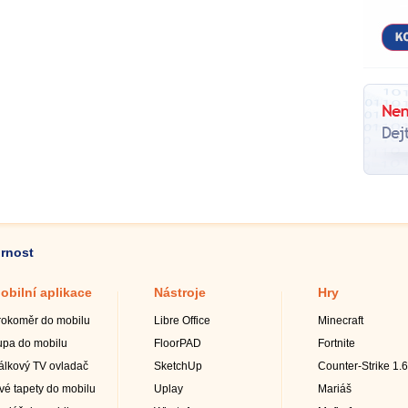
ornost
obilní aplikace
Nástroje
Hry
rokoměr do mobilu
Libre Office
Minecraft
upa do mobilu
FloorPAD
Fortnite
álkový TV ovladač
SketchUp
Counter-Strike 1.6
ivé tapety do mobilu
Uplay
Mariáš