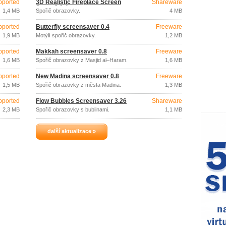
pported
3D Realistic Fireplace Screen
Shareware
Saver 3.9.4
1,4 MB
Spořič obrazovky.
4 MB
pported
Butterfly screensaver 0.4
Freeware
1,9 MB
Motýlí spořič obrazovky.
1,2 MB
pported
Makkah screensaver 0.8
Freeware
1,6 MB
Spořič obrazovky z Masjid al–Haram.
1,6 MB
pported
New Madina screensaver 0.8
Freeware
1,5 MB
Spořič obrazovky z města Madina.
1,3 MB
pported
Flow Bubbles Screensaver 3.26
Shareware
2,3 MB
Spořič obrazovky s bublinami.
1,1 MB
další aktualizace »