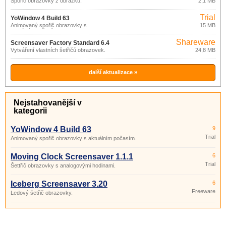
Spořič obrazovky z obrázků.
2,1 MB
Trial
YoWindow 4 Build 63
Animovaný spořič obrazovky s
15 MB
aktuálním počasím.
Shareware
Screensaver Factory Standard 6.4
Vytváření vlastních šetřičů obrazovek.
24,8 MB
další aktualizace »
Nejstahovanější v
kategorii
YoWindow 4 Build 63
9
Trial
Animovaný spořič obrazovky s aktuálním počasím.
Moving Clock Screensaver 1.1.1
6
Trial
Šettřič obrazovky s analogovými hodinami.
Iceberg Screensaver 3.20
6
Freeware
Ledový šetřič obrazovky.