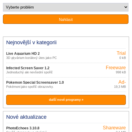
Nejnovější v kategorii
Trial
Live Aquarium HD 2
3D akvárium korálový útes jako PC
0 kB
spořič obrazovky
Freeware
Infected Screen Saver 1.2
Jednoduchý ale nevšední spořič
998 kB
obrazovky.
Ad-
Pokemon Special Screensaver 1.0
supported
Pokémoni jako spořič obrazovky.
19,3 MB
další nové programy »
Nové aktualizace
Shareware
PhotoEchoes 3.10.8