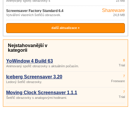
Animovaný spořič obrazovky s
15 MB
aktuálním počasím.
Shareware
Screensaver Factory Standard 6.4
Vytváření vlastních šetřičů obrazovek.
24,8 MB
další aktualizace »
Nejstahovanější v
kategorii
YoWindow 4 Build 63
8
Trial
Animovaný spořič obrazovky s aktuálním počasím.
Iceberg Screensaver 3.20
7
Freeware
Ledový šetřič obrazovky.
Moving Clock Screensaver 1.1.1
7
Trial
Šettřič obrazovky s analogovými hodinami.