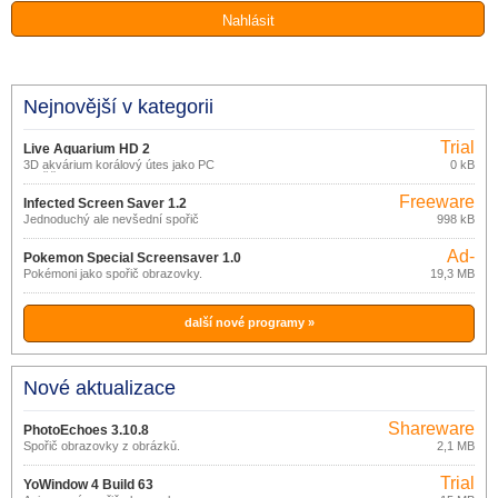
Nejnovější v kategorii
Trial
Live Aquarium HD 2
3D akvárium korálový útes jako PC
0 kB
spořič obrazovky
Freeware
Infected Screen Saver 1.2
Jednoduchý ale nevšední spořič
998 kB
obrazovky.
Ad-
Pokemon Special Screensaver 1.0
supported
Pokémoni jako spořič obrazovky.
19,3 MB
další nové programy »
Nové aktualizace
Shareware
PhotoEchoes 3.10.8
Spořič obrazovky z obrázků.
2,1 MB
Trial
YoWindow 4 Build 63