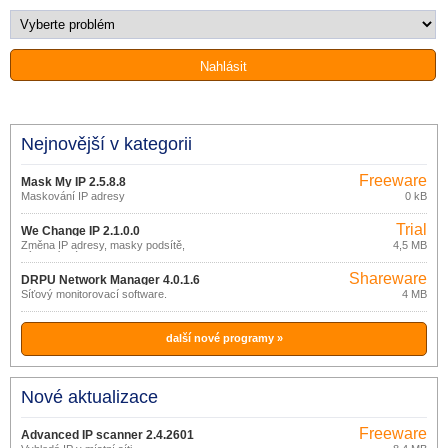
Nejnovější v kategorii
Freeware
Mask My IP 2.5.8.8
Maskování IP adresy
0 kB
Trial
We Change IP 2.1.0.0
Změna IP adresy, masky podsítě,
4,5 MB
výchozí brány,...
Shareware
DRPU Network Manager 4.0.1.6
Síťový monitorovací software.
4 MB
další nové programy »
Nové aktualizace
Freeware
Advanced IP scanner 2.4.2601