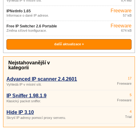
Vyhledá IP v místní síti.
8,4 MB
Freeware
IPNetInfo 1.65
Informace o dané IP adrese.
57 kB
Freeware
Free IP Switcher 2.6 Portable
Změna síťové konfigurace.
674 kB
další aktualizace »
Nejstahovanější v
kategorii
Advanced IP scanner 2.4.2601
17
Freeware
Vyhledá IP v místní síti.
IP Sniffer 1.98.1.9
5
Freeware
Klasický packet sniffer.
Hide IP 3.10
4
Trial
Skrytí IP adresy pomocí proxy serveru.