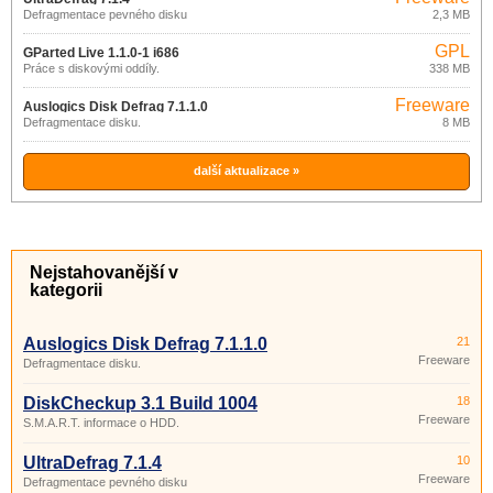
Defragmentace pevného disku
2,3 MB
GPL
GParted Live 1.1.0-1 i686
Práce s diskovými oddíly.
338 MB
Freeware
Auslogics Disk Defrag 7.1.1.0
Defragmentace disku.
8 MB
další aktualizace »
Nejstahovanější v
kategorii
Auslogics Disk Defrag 7.1.1.0
21
Freeware
Defragmentace disku.
DiskCheckup 3.1 Build 1004
18
Freeware
S.M.A.R.T. informace o HDD.
UltraDefrag 7.1.4
10
Freeware
Defragmentace pevného disku