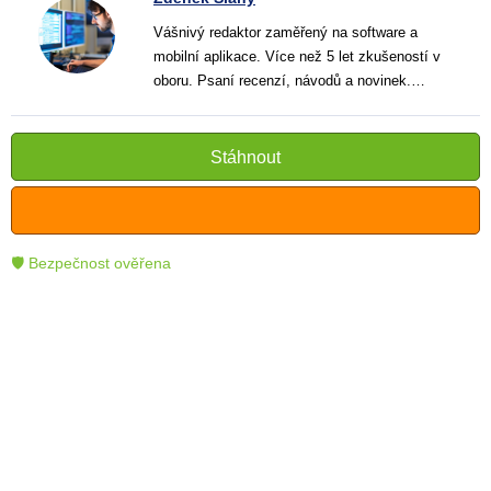
Vášnivý redaktor zaměřený na software a
mobilní aplikace. Více než 5 let zkušeností v
oboru. Psaní recenzí, návodů a novinek.
Tvůrce jasných a informativních textů, které
pomáhají čtenářům lépe porozumět a využít
moderní technologie.
Stáhnout
🛡 Bezpečnost ověřena