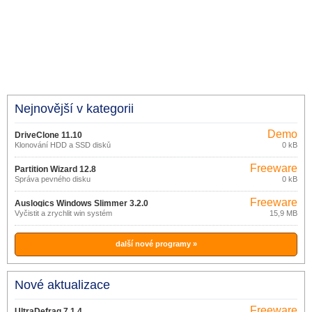
Nejnovější v kategorii
Demo
DriveClone 11.10
Klonování HDD a SSD disků
0 kB
Freeware
Partition Wizard 12.8
Správa pevného disku
0 kB
Freeware
Auslogics Windows Slimmer 3.2.0
Vyčistit a zrychlit win systém
15,9 MB
další nové programy »
Nové aktualizace
Freeware
UltraDefrag 7.1.4