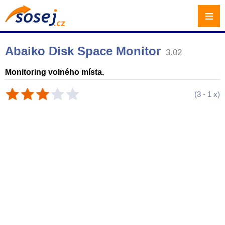
≡
Abaiko Disk Space Monitor
3.02
Monitoring volného místa.
(
3
-
1
x)