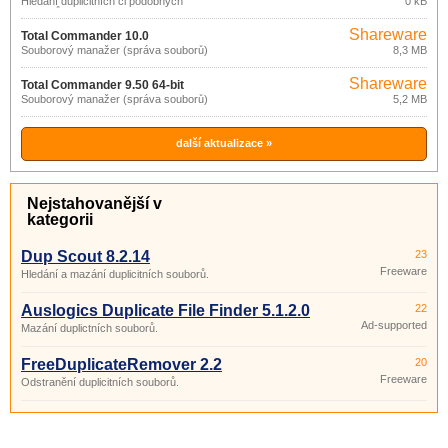
Hledání duplicitních či podobných
0 kB
souborů
Shareware
Total Commander 10.0
Souborový manažer (správa souborů)
8,3 MB
Shareware
Total Commander 9.50 64-bit
Souborový manažer (správa souborů)
5,2 MB
další aktualizace »
Nejstahovanější v
kategorii
Dup Scout 8.2.14
23
Freeware
Hledání a mazání duplicitních souborů.
Auslogics Duplicate File Finder 5.1.2.0
22
Ad-supported
Mazání duplictních souborů.
FreeDuplicateRemover 2.2
20
Freeware
Odstranění duplicitních souborů.