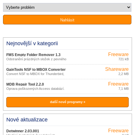
Nejnovější v kategorii
Freeware
FMS Empty Folder Remover 1.3
Odstranění prázdných složek z pevného
721 kB
disku
Shareware
GainTools NSF to MBOX Converter
Convert NSF to MBOX for Thunderbird,
2,2 MB
1.0.1
Apple mail and more with NSF to MBOX
tool
Freeware
MDB Repair Tool 2.2.0
Oprava poškozených Access databází.
7,1 MB
další nové programy »
Nové aktualizace
Freeware
Detwinner 2.03.001