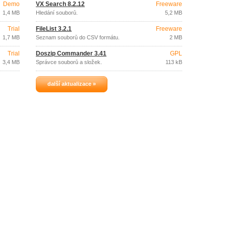
Demo
VX Search 8.2.12
Freeware
1,4 MB
Hledání souborů.
5,2 MB
Trial
FileList 3.2.1
Freeware
1,7 MB
Seznam souborů do CSV formátu.
2 MB
Trial
Doszip Commander 3.41
GPL
3,4 MB
Správce souborů a složek.
113 kB
další aktualizace »