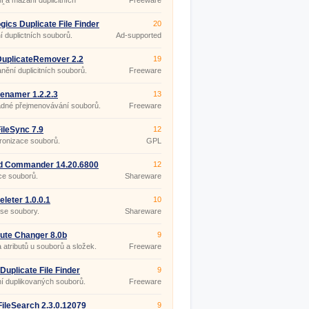
í a mazání duplicitních
Freeware
rů.
gics Duplicate File Finder
20
0
 duplictních souborů.
Ad-supported
uplicateRemover 2.2
19
nění duplicitních souborů.
Freeware
Renamer 1.2.2.3
13
dné přejmenovávání souborů.
Freeware
ileSync 7.9
12
ronizace souborů.
GPL
d Commander 14.20.6800
12
ce souborů.
Shareware
eleter 1.0.0.1
10
se soubory.
Shareware
bute Changer 8.0b
9
atributů u souborů a složek.
Freeware
Duplicate File Finder
9
2.480
í duplikovaných souborů.
Freeware
FileSearch 2.3.0.12079
9