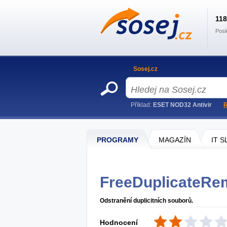
11
Posl
Sosej.cz
Příklad:
ESET NOD32 Antivir
R
PROGRAMY
MAGAZÍN
IT 
FreeDuplicateRe
Odstranění duplicitních souborů.
Hodnocení