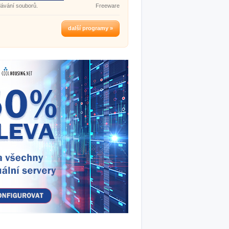
ávání souborů.
Freeware
další programy »