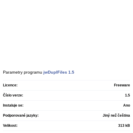
Parametry programu
jwDuplFiles
1.5
Licence:
Freeware
Číslo verze:
1.5
Instaluje se:
Ano
Podporované jazyky:
Jiný než čeština
Velikost:
313 kB