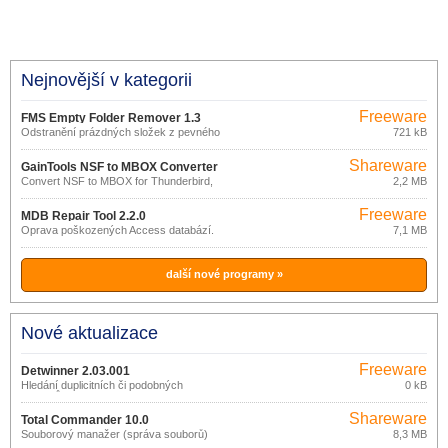
Nejnovější v kategorii
Freeware
FMS Empty Folder Remover 1.3
Odstranění prázdných složek z pevného
721 kB
disku
Shareware
GainTools NSF to MBOX Converter
Convert NSF to MBOX for Thunderbird,
2,2 MB
1.0.1
Apple mail and more with NSF to MBOX
tool
Freeware
MDB Repair Tool 2.2.0
Oprava poškozených Access databází.
7,1 MB
další nové programy »
Nové aktualizace
Freeware
Detwinner 2.03.001
Hledání duplicitních či podobných
0 kB
souborů
Shareware
Total Commander 10.0
Souborový manažer (správa souborů)
8,3 MB