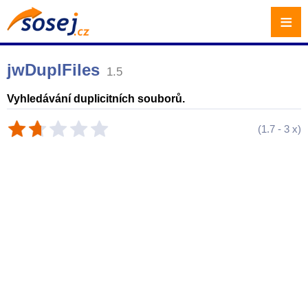
≡
jwDuplFiles
1.5
Vyhledávání duplicitních souborů.
(
1.7
-
3
x)