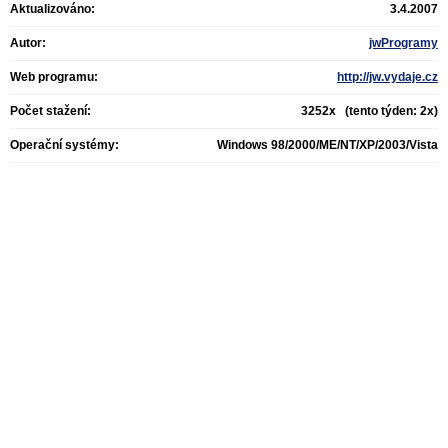
Aktualizováno:
3.4.2007
Autor:
jwProgramy
Web programu:
http://jw.vydaje.cz
Počet stažení:
3252x (tento týden: 2x)
Operační systémy:
Windows 98/2000/ME/NT/XP/2003/Vista