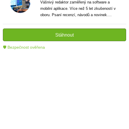
Vášnivý redaktor zaměřený na software a
mobilní aplikace. Více než 5 let zkušeností v
oboru. Psaní recenzí, návodů a novinek.
Tvůrce jasných a informativních textů, které
pomáhají čtenářům lépe porozumět a využít
moderní technologie.
Stáhnout
🛡 Bezpečnost ověřena