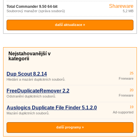
Shareware
Total Commander 9.50 64-bit
Souborový manažer (správa souborů)
5,2 MB
další aktualizace »
Nejstahovanější v
kategorii
Dup Scout 8.2.14
25
Freeware
Hledání a mazání duplicitních souborů.
FreeDuplicateRemover 2.2
20
Freeware
Odstranění duplicitních souborů.
Auslogics Duplicate File Finder 5.1.2.0
19
Ad-supported
Mazání duplictních souborů.
další programy »