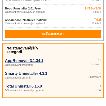
Jednoduše odinstalovat aplikace z PC /
21,5 MB
Notebooku
Freeware
Revo Uninstaller 2.01 Free
Odebrání nainstalovaných aplikací.
6,8 MB
Trial
Ashampoo UnInstaller Platinum
Odebrání nainstalovaných aplikací.
17,6 MB
6.00.14
další aktualizace »
Nejstahovanější v
kategorii
AppRemover 3.1.34.1
13
Freeware
Odinstalování programů.
Smarty Uninstaller 4.3.1
10
Shareware
Odinstalace programů.
Total Uninstall 6.16.0
8
Trial
Důkladné odinstalování programů.