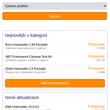
Nejnovější v kategorii
Freeware
Revo Uninstaller 1.94 Portable
Odebrání nainstalovaných aplikací.
2,9 MB
Freeware
.NET Framework Cleanup Tool 09-
Vyčištění souborů, složek a registrů.
257 kB
10-2011
Freeware
ZSoft Uninstaller 2.5 Portable
Program pro odinstalaci programů.
1,4 MB
další nové programy »
Nové aktualizace
Freeware
IObit Uninstaller 10.5.0.5