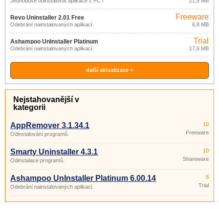
Jednoduše odinstalovat aplikace z PC /
21,5 MB
Notebooku
Freeware
Revo Uninstaller 2.01 Free
Odebrání nainstalovaných aplikací.
6,8 MB
Trial
Ashampoo UnInstaller Platinum
Odebrání nainstalovaných aplikací.
17,6 MB
6.00.14
další aktualizace »
Nejstahovanější v
kategorii
AppRemover 3.1.34.1
10
Freeware
Odinstalování programů.
Smarty Uninstaller 4.3.1
10
Shareware
Odinstalace programů.
Ashampoo UnInstaller Platinum 6.00.14
8
Trial
Odebrání nainstalovaných aplikací.