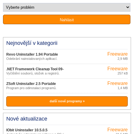
Nejnovější v kategorii
Freeware
Revo Uninstaller 1.94 Portable
Odebrání nainstalovaných aplikací.
2,9 MB
Freeware
.NET Framework Cleanup Tool 09-
Vyčištění souborů, složek a registrů.
257 kB
10-2011
Freeware
ZSoft Uninstaller 2.5 Portable
Program pro odinstalaci programů.
1,4 MB
další nové programy »
Nové aktualizace
Freeware
IObit Uninstaller 10.5.0.5