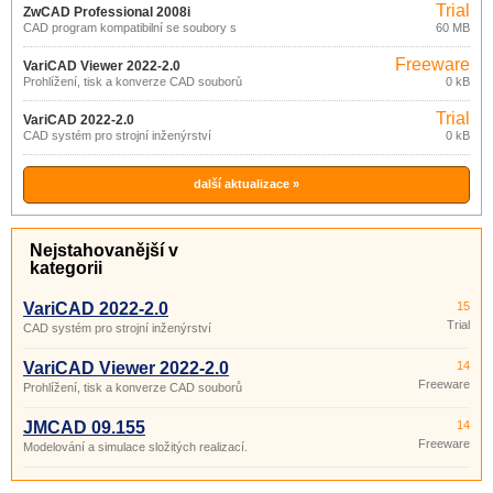
Trial
ZwCAD Professional 2008i
CAD program kompatibilní se soubory s
60 MB
AutoCAD
Freeware
VariCAD Viewer 2022-2.0
Prohlížení, tisk a konverze CAD souborů
0 kB
Trial
VariCAD 2022-2.0
CAD systém pro strojní inženýrství
0 kB
další aktualizace »
Nejstahovanější v
kategorii
VariCAD 2022-2.0
15
Trial
CAD systém pro strojní inženýrství
VariCAD Viewer 2022-2.0
14
Freeware
Prohlížení, tisk a konverze CAD souborů
JMCAD 09.155
14
Freeware
Modelování a simulace složitých realizací.