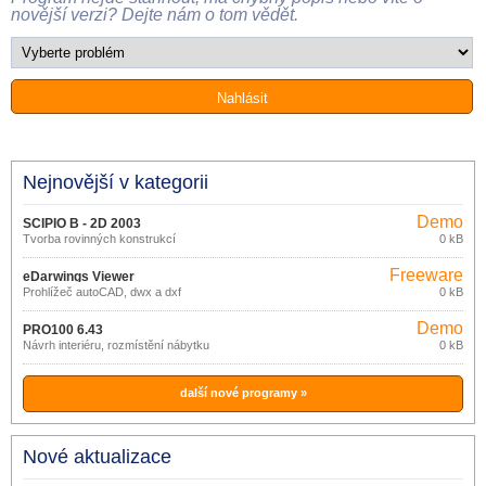
novější verzi? Dejte nám o tom vědět.
Nejnovější v kategorii
Demo
SCIPIO B - 2D 2003
Tvorba rovinných konstrukcí
0 kB
Freeware
eDarwings Viewer
Prohlížeč autoCAD, dwx a dxf
0 kB
Demo
PRO100 6.43
Návrh interiéru, rozmístění nábytku
0 kB
další nové programy »
Nové aktualizace