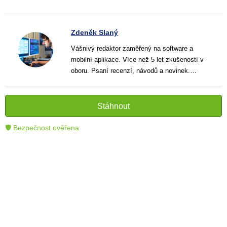
Zdeněk Slaný
Vášnivý redaktor zaměřený na software a
mobilní aplikace. Více než 5 let zkušeností v
oboru. Psaní recenzí, návodů a novinek.
Tvůrce jasných a informativních textů, které
pomáhají čtenářům lépe porozumět a využít
moderní technologie.
Stáhnout
🛡 Bezpečnost ověřena