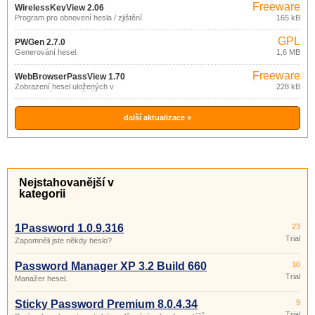
Freeware
WirelessKeyView 2.06
Program pro obnovení hesla / zjištění
165 kB
hesla k WiFi.
GPL
PWGen 2.7.0
Generování hesel.
1,6 MB
Freeware
WebBrowserPassView 1.70
Zobrazení hesel uložených v
228 kB
internetových prohlížečích.
další aktualizace »
Nejstahovanější v
kategorii
1Password 1.0.9.316
23
Trial
Zapomněli jste někdy heslo?
Password Manager XP 3.2 Build 660
10
Trial
Manažer hesel.
Sticky Password Premium 8.0.4.34
9
Trial