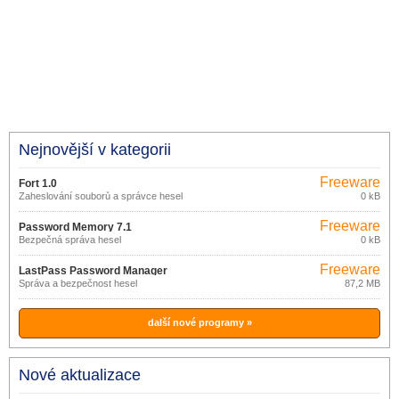
Nejnovější v kategorii
Freeware
Fort 1.0
Zaheslování souborů a správce hesel
0 kB
Freeware
Password Memory 7.1
Bezpečná správa hesel
0 kB
Freeware
LastPass Password Manager
Správa a bezpečnost hesel
87,2 MB
4.55.0
další nové programy »
Nové aktualizace