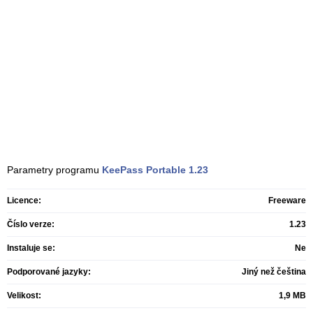
Parametry programu
KeePass Portable
1.23
Licence:
Freeware
Číslo verze:
1.23
Instaluje se:
Ne
Podporované jazyky:
Jiný než čeština
Velikost:
1,9 MB