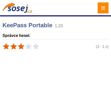
≡
KeePass Portable
1.23
Správce hesel.
(
3
-
1
x)