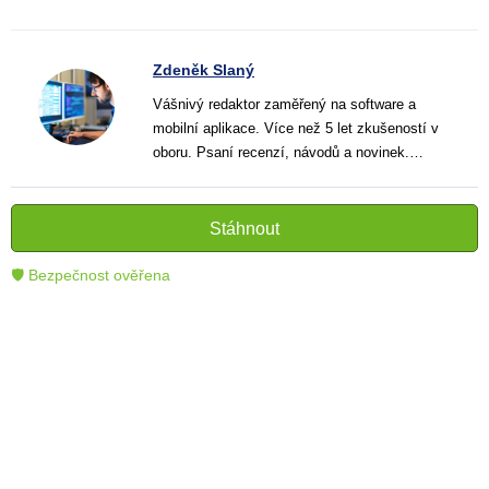
Zdeněk Slaný
Vášnivý redaktor zaměřený na software a
mobilní aplikace. Více než 5 let zkušeností v
oboru. Psaní recenzí, návodů a novinek.
Tvůrce jasných a informativních textů, které
pomáhají čtenářům lépe porozumět a využít
moderní technologie.
Stáhnout
🛡 Bezpečnost ověřena