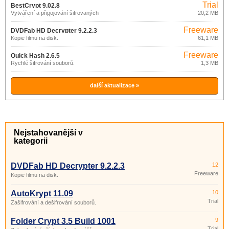
Trial
BestCrypt 9.02.8
Vytváření a připojování šifrovaných
20,2 MB
virtuálních disků.
Freeware
DVDFab HD Decrypter 9.2.2.3
Kopie filmu na disk.
61,1 MB
Freeware
Quick Hash 2.6.5
Rychlé šifrování souborů.
1,3 MB
další aktualizace »
Nejstahovanější v
kategorii
DVDFab HD Decrypter 9.2.2.3
12
Freeware
Kopie filmu na disk.
AutoKrypt 11.09
10
Trial
Zašifrování a dešifrování souborů.
Folder Crypt 3.5 Build 1001
9
Trial