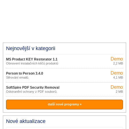
Nejnovější v kategorii
Demo
MS Product KEY Restorator 1.1
Obnovení instalačních klíčů produktů
2,2 MB
Demo
Microsoft.
Demo
Person to Person 3.4.0
Šifrování emailů.
4,1 MB
Demo
SoftSpire PDF Security Removal
Odstranění ochrany z PDF souborů.
2 MB
2.0
další nové programy »
Nové aktualizace