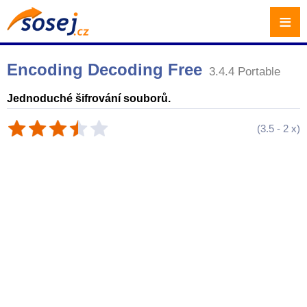
≡
Encoding Decoding Free
3.4.4 Portable
Jednoduché šifrování souborů.
(
3.5
-
2
x)