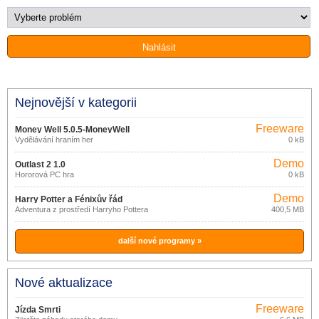
Nejnovější v kategorii
Freeware
Money Well 5.0.5-MoneyWell
Vydělávání hraním her
0 kB
Demo
Outlast 2 1.0
Hororová PC hra
0 kB
Demo
Harry Potter a Fénixův řád
Adventura z prostředí Harryho Pottera
400,5 MB
další nové programy »
Nové aktualizace
Freeware
Jízda Smrti