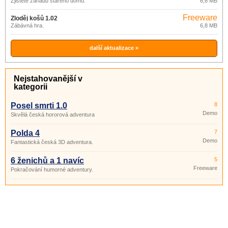
Zjistěte záhadu starého domu.
6,6 MB
Freeware
Zloděj košů 1.02
Zábávná hra.
6,8 MB
další aktualizace »
Nejstahovanější v
kategorii
Posel smrti 1.0
8
Demo
Skvělá česká hororová adventura
Polda 4
7
Demo
Fantastická česká 3D adventura.
6 ženichů a 1 navíc
5
Freeware
Pokračování humorné adventury.