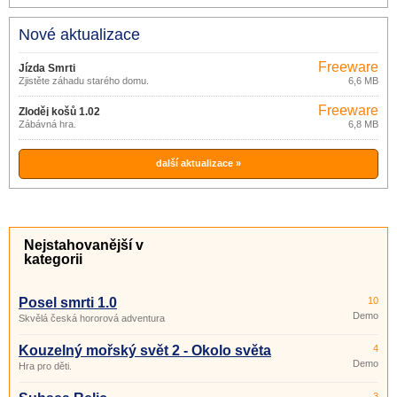
Nové aktualizace
Freeware
Jízda Smrti
Zjistěte záhadu starého domu.
6,6 MB
Freeware
Zloděj košů 1.02
Zábávná hra.
6,8 MB
další aktualizace »
Nejstahovanější v
kategorii
Posel smrti 1.0
10
Demo
Skvělá česká hororová adventura
Kouzelný mořský svět 2 - Okolo světa
4
Demo
Hra pro děti.
3