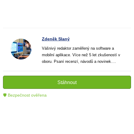
Zdeněk Slaný
Vášnivý redaktor zaměřený na software a
mobilní aplikace. Více než 5 let zkušeností v
oboru. Psaní recenzí, návodů a novinek.
Tvůrce jasných a informativních textů, které
pomáhají čtenářům lépe porozumět a využít
moderní technologie.
Stáhnout
🛡 Bezpečnost ověřena