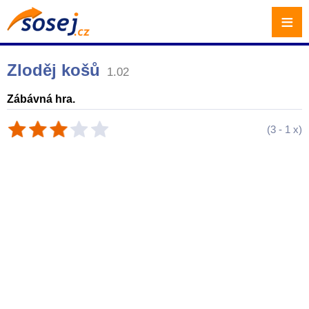
≡
Zloděj košů
1.02
Zábávná hra.
(
3
-
1
x)