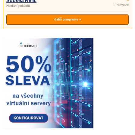
Subsea Relic
Freeware
Hledání pokladů.
další programy »