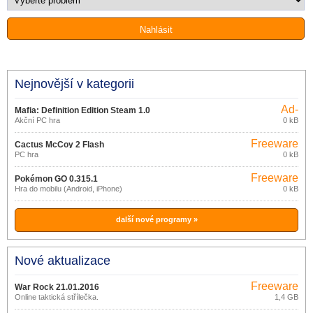
Nejnovější v kategorii
Ad-
Mafia: Definition Edition Steam 1.0
supported
Akční PC hra
0 kB
Freeware
Cactus McCoy 2 Flash
PC hra
0 kB
Freeware
Pokémon GO 0.315.1
Hra do mobilu (Android, iPhone)
0 kB
další nové programy »
Nové aktualizace
Freeware
War Rock 21.01.2016
Online taktická střílečka.
1,4 GB