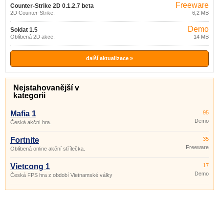
Freeware
Counter-Strike 2D 0.1.2.7 beta
2D Counter-Strike.
6,2 MB
Demo
Soldat 1.5
Oblíbená 2D akce.
14 MB
další aktualizace »
Nejstahovanější v
kategorii
Mafia 1
95
Demo
Česká akční hra.
Fortnite
35
Freeware
Oblíbená online akční střílečka.
Vietcong 1
17
Demo
Česká FPS hra z období Vietnamské války