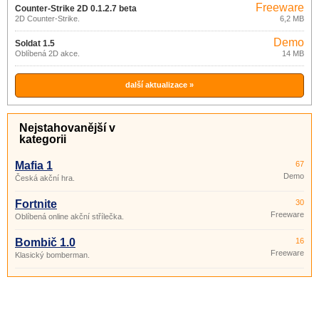
Freeware
Counter-Strike 2D 0.1.2.7 beta
2D Counter-Strike.
6,2 MB
Demo
Soldat 1.5
Oblíbená 2D akce.
14 MB
další aktualizace »
Nejstahovanější v
kategorii
Mafia 1
67
Demo
Česká akční hra.
Fortnite
30
Freeware
Oblíbená online akční střílečka.
Bombič 1.0
16
Freeware
Klasický bomberman.