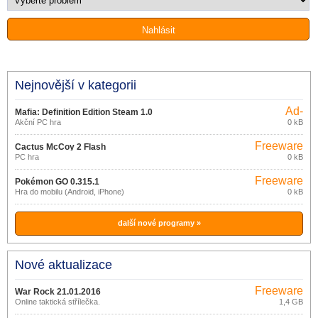
Nejnovější v kategorii
Ad-
Mafia: Definition Edition Steam 1.0
supported
Akční PC hra
0 kB
Freeware
Cactus McCoy 2 Flash
PC hra
0 kB
Freeware
Pokémon GO 0.315.1
Hra do mobilu (Android, iPhone)
0 kB
další nové programy »
Nové aktualizace
Freeware
War Rock 21.01.2016
Online taktická střílečka.
1,4 GB