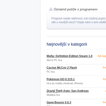
Oznámit potíže s programem
Program nejde stáhnout, má chybný popis
víte o novější verzi? Dejte nám o tom vědět
Nejnovější v kategorii
Mafia: Definition Edition Steam 1.0
Ad-su
Akční PC hra
Cactus McCoy 2 Flash
Fr
PC hra
Pokémon GO 0.315.1
Fr
Hra do mobilu (Android, iPhone)
Grand Theft Auto: San Andreas
2.11.217
Mobilná hra
Gang Beasts 0.0.3
Fr