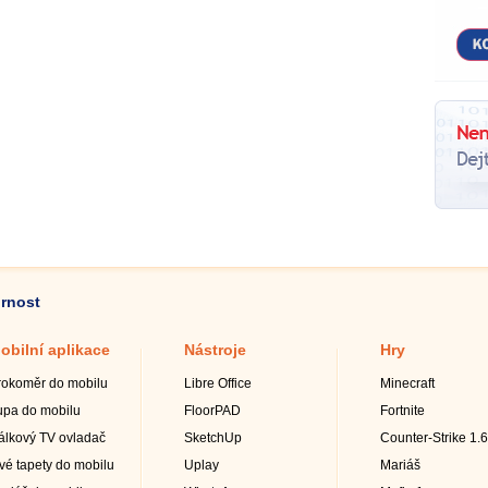
ornost
obilní aplikace
Nástroje
Hry
rokoměr do mobilu
Libre Office
Minecraft
upa do mobilu
FloorPAD
Fortnite
álkový TV ovladač
SketchUp
Counter-Strike 1.6
ivé tapety do mobilu
Uplay
Mariáš