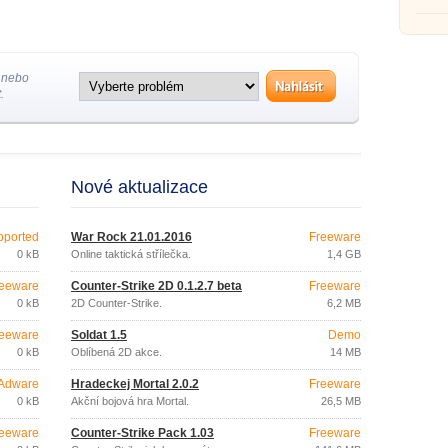
 nebo
.
Nové aktualizace
pported
War Rock 21.01.2016
Freeware
0 kB
Online taktická střílečka.
1,4 GB
eeware
Counter-Strike 2D 0.1.2.7 beta
Freeware
0 kB
2D Counter-Strike.
6,2 MB
eeware
Soldat 1.5
Demo
0 kB
Oblíbená 2D akce.
14 MB
Adware
Hradeckej Mortal 2.0.2
Freeware
0 kB
Akční bojová hra Mortal.
26,5 MB
eeware
Counter-Strike Pack 1.03
Freeware