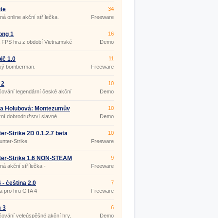
ite
34
ná online akční střílečka.
Freeware
ong 1
16
 FPS hra z období Vietnamské
Demo
č 1.0
11
cký bomberman.
Freeware
 2
10
ování legendární české akční
Demo
ka Holubová: Montezumův
10
d
í dobrodružství slavné
Demo
atelky!
er-Strike 2D 0.1.2.7 beta
10
nter-Strike.
Freeware
ter-Strike 1.6 NON-STEAM
9
ná akční střílečka -
Freeware
layer hra
 - čeština 2.0
7
a pro hru GTA 4
Freeware
 3
6
ování veleúspěšné akční hry.
Demo