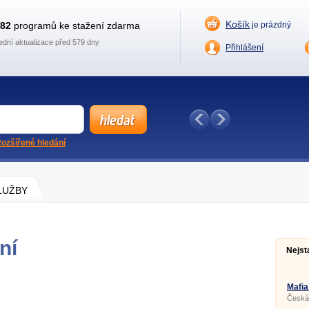
Košík
882
programů ke stažení zdarma
je prázdný
ední aktualizace před 579 dny
Přihlášení
ozšířené hledání
SLUŽBY
ní
Nejst
Mafia
Česká 