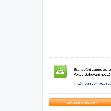
Stahování začne auto
Pokud stahovaní nezačne
stáhnout z download.sos
» zpět na detail programu