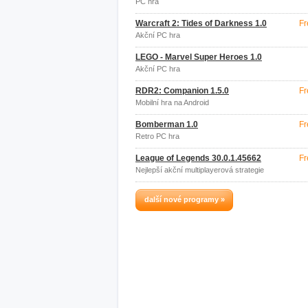
PC hra
Warcraft 2: Tides of Darkness 1.0
Fr
Akční PC hra
LEGO - Marvel Super Heroes 1.0
Akční PC hra
RDR2: Companion 1.5.0
Fr
Mobilní hra na Android
Bomberman 1.0
Fr
Retro PC hra
League of Legends 30.0.1.45662
Fr
Nejlepší akční multiplayerová strategie
další nové programy »