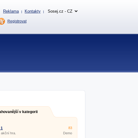
Reklama
Kontakty
|
|
Registrovat
ahovanější v kategorii
 1
83
akční hra.
Demo