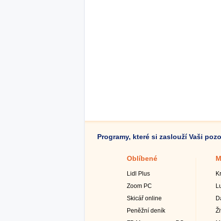
Programy, které si zaslouží Vaši poz
Oblíbené
M
Lidl Plus
K
Zoom PC
L
Skicář online
D
Peněžní deník
Ž