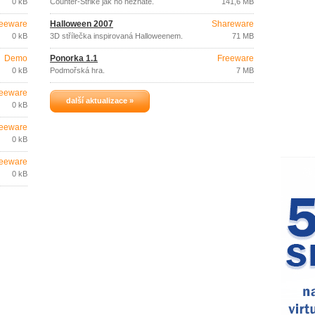
0 kB
Counter-Strike jak ho neznáte.
141,6 MB
eeware
Halloween 2007
Shareware
0 kB
3D střílečka inspirovaná Halloweenem.
71 MB
Demo
Ponorka 1.1
Freeware
0 kB
Podmořská hra.
7 MB
eeware
další aktualizace »
0 kB
eeware
0 kB
eeware
0 kB