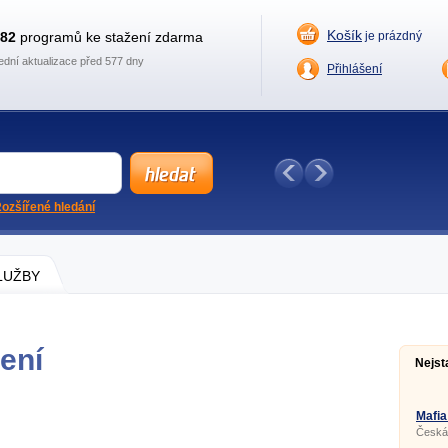
Košík
882
programů ke stažení zdarma
je prázdný
ední aktualizace před 577 dny
Přihlášení
ozšířené hledání
SLUŽBY
žení
Nejst
Mafia
Česká 