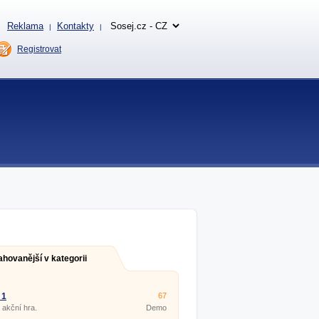
Reklama
Kontakty
|
|
Registrovat
ahovanější v kategorii
 1
67
akční hra.
Demo