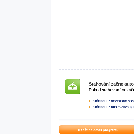
Stahování začne auto
Pokud stahovaní nezačne
stáhnout z download.sos
stáhnout z http://www.di
» zpět na detail programu