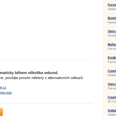
Fortn
Oblíbe
Bombi
Klasi
Vietc
Česká
války
Mafia
Pokrač
hry.
Emil
pokla
Famózn
cestov
Coun
maticky během několika sekund.
Oblíbe
, použijte prosím některý z alternativních odkazů:
multip
Vietc
ej.cz
Pokra
prostř
gipen.edu
Count
2D Cou
Solda
Oblíb