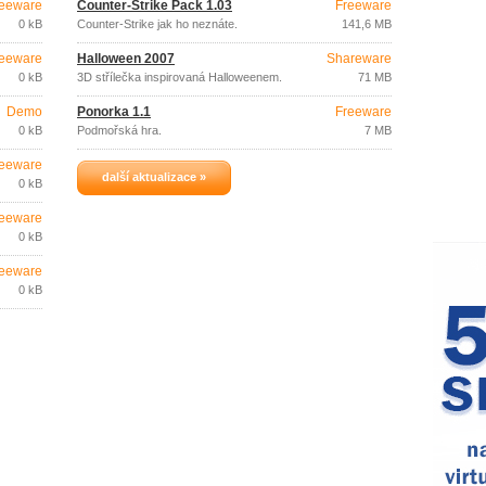
eeware
Counter-Strike Pack 1.03
Freeware
0 kB
Counter-Strike jak ho neznáte.
141,6 MB
eeware
Halloween 2007
Shareware
0 kB
3D střílečka inspirovaná Halloweenem.
71 MB
Demo
Ponorka 1.1
Freeware
0 kB
Podmořská hra.
7 MB
eeware
další aktualizace »
0 kB
eeware
0 kB
eeware
0 kB