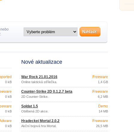
 nebo
.
Nové aktualizace
pported
War Rock 21.01.2016
Freeware
0 kB
Online taktická střílečka.
1,4 GB
eeware
Counter-Strike 2D 0.1.2.7 beta
Freeware
0 kB
2D Counter-Strike.
6,2 MB
eeware
Soldat 1.5
Demo
0 kB
Oblíbená 2D akce.
14 MB
Adware
Hradeckej Mortal 2.0.2
Freeware
0 kB
Akční bojová hra Mortal.
26,5 MB