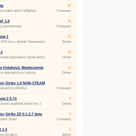
ite
30
ná online akční střílečka.
Freeware
č 1.0
16
cký bomberman.
Freeware
ong 1
12
 FPS hra z období Vietnamské
Demo
 2
10
ování legendární české akční
Demo
ka Holubová: Montezumův
10
d
í dobrodružství slavné
Demo
atelky!
ter-Strike 1.6 NON-STEAM
9
ná akční střílečka -
Freeware
layer hra
ong 2 0.74
8
čování úspěšné české hry z
Demo
edí Vietnamské války
er-Strike 2D 0.1.2.7 beta
6
nter-Strike.
Freeware
t 1.5
5
ená 2D akce.
Demo