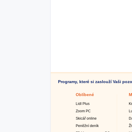
Programy, které si zaslouží Vaši poz
Oblíbené
M
Lidl Plus
K
Zoom PC
L
Skicář online
D
Peněžní deník
Ž