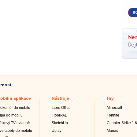
ornost
obilní aplikace
Nástroje
Hry
rokoměr do mobilu
Libre Office
Minecraft
upa do mobilu
FloorPAD
Fortnite
álkový TV ovladač
SketchUp
Counter-Strike 1.6
ivé tapety do mobilu
Uplay
Mariáš