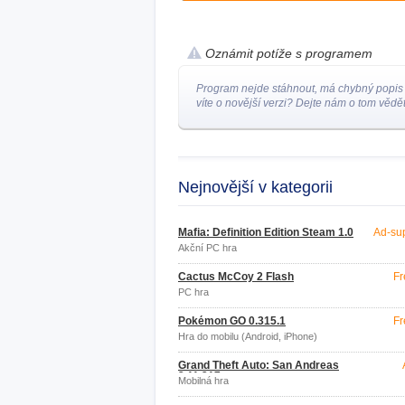
Oznámit potíže s programem
Program nejde stáhnout, má chybný popis
víte o novější verzi? Dejte nám o tom vědět
Nejnovější v kategorii
Mafia: Definition Edition Steam 1.0
Ad-su
Akční PC hra
Cactus McCoy 2 Flash
Fr
PC hra
Pokémon GO 0.315.1
Fr
Hra do mobilu (Android, iPhone)
Grand Theft Auto: San Andreas
2.11.217
Mobilná hra