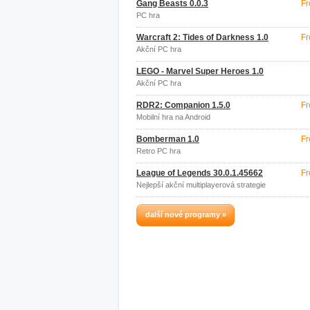
Gang Beasts 0.0.3
Fr
PC hra
Warcraft 2: Tides of Darkness 1.0
Fr
Akční PC hra
LEGO - Marvel Super Heroes 1.0
Akční PC hra
RDR2: Companion 1.5.0
Fr
Mobilní hra na Android
Bomberman 1.0
Fr
Retro PC hra
League of Legends 30.0.1.45662
Fr
Nejlepší akční multiplayerová strategie
další nové programy »