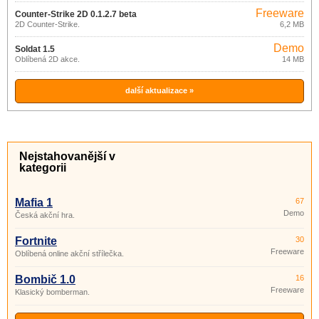
Freeware
Counter-Strike 2D 0.1.2.7 beta
2D Counter-Strike.
6,2 MB
Demo
Soldat 1.5
Oblíbená 2D akce.
14 MB
další aktualizace »
Nejstahovanější v
kategorii
Mafia 1
67
Demo
Česká akční hra.
Fortnite
30
Freeware
Oblíbená online akční střílečka.
Bombič 1.0
16
Freeware
Klasický bomberman.