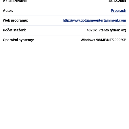
Aktualizováno:
18.12.2004
Autor:
Prograph
Web programu:
http://www.gotgameentertainment.com
Počet stažení:
4070x (tento týden: 4x)
Operační systémy:
Windows 98/ME/NT/2000/XP