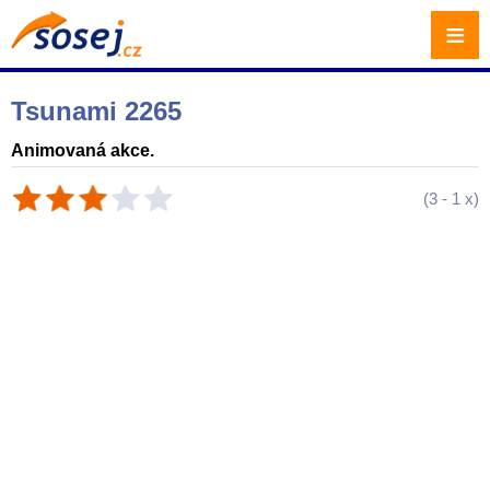
≡
Tsunami 2265
Animovaná akce.
(
3
-
1
x)