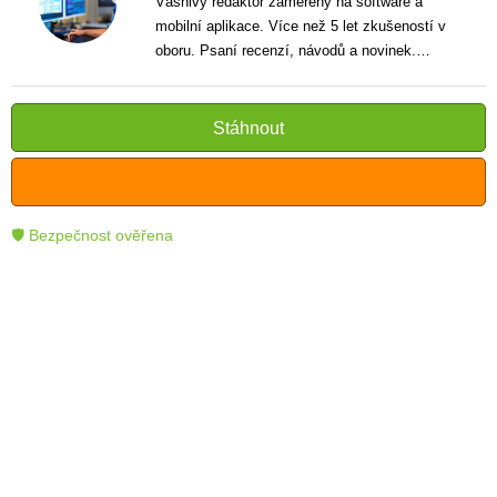
Vášnivý redaktor zaměřený na software a
mobilní aplikace. Více než 5 let zkušeností v
oboru. Psaní recenzí, návodů a novinek.
Tvůrce jasných a informativních textů, které
pomáhají čtenářům lépe porozumět a využít
moderní technologie.
Stáhnout
🛡 Bezpečnost ověřena