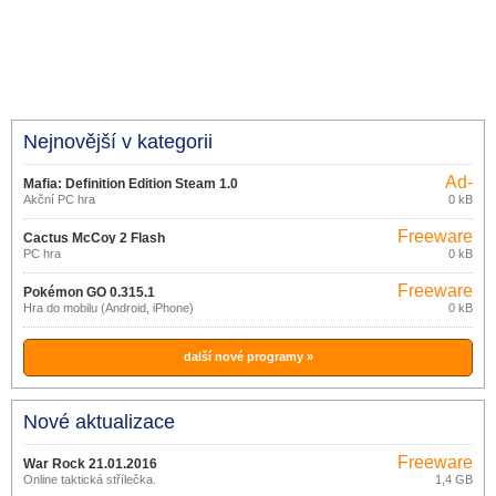
Nejnovější v kategorii
Ad-
Mafia: Definition Edition Steam 1.0
supported
Akční PC hra
0 kB
Freeware
Cactus McCoy 2 Flash
PC hra
0 kB
Freeware
Pokémon GO 0.315.1
Hra do mobilu (Android, iPhone)
0 kB
další nové programy »
Nové aktualizace
Freeware
War Rock 21.01.2016
Online taktická střílečka.
1,4 GB