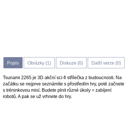
Popis
Obrázky (
1
)
Diskuze (
0
)
Další verze (0)
Tsunami 2265 je 3D akční sci-fi střílečka z budoucnosti. Na
začátku se nejprve seznámíte s přostředím hry, poté začnete
s tréninkovou misí. Budete plnit různé úkoly = zabíjení
robotů. A pak se už vrhnete do hry.