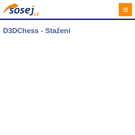
≡
D3DChess - Stažení