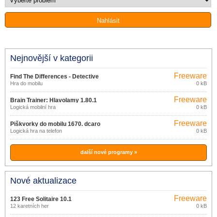
Nejnovější v kategorii
Freeware
Find The Differences - Detective
Hra do mobilu
0 kB
1.5.2
Freeware
Brain Trainer: Hlavolamy 1.80.1
Logická mobilní hra
0 kB
Freeware
Piškvorky do mobilu 1670. dcaro
Logická hra na telefon
0 kB
další nové programy »
Nové aktualizace
Freeware
123 Free Solitaire 10.1
12 karetních her
0 kB