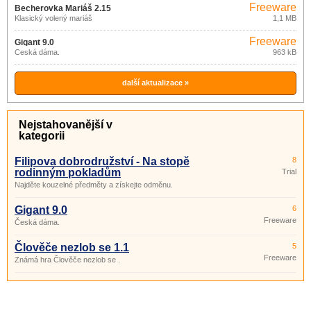
Freeware
Becherovka Mariáš 2.15
Klasický volený mariáš
1,1 MB
Freeware
Gigant 9.0
Česká dáma.
963 kB
další aktualizace »
Nejstahovanější v
kategorii
Filipova dobrodružství - Na stopě
8
rodinným pokladům
Trial
Najděte kouzelné předměty a získejte odměnu.
Gigant 9.0
6
Freeware
Česká dáma.
Člověče nezlob se 1.1
5
Freeware
Známá hra Člověče nezlob se .