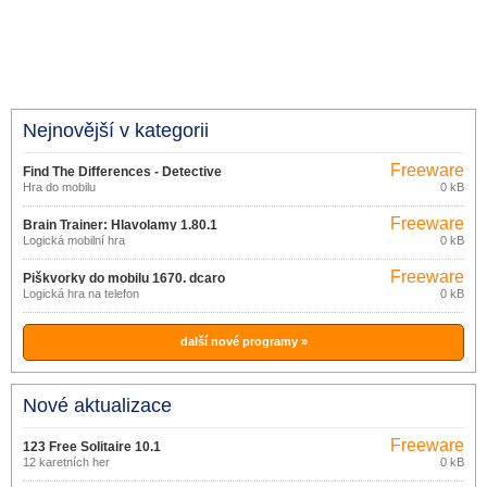
Nejnovější v kategorii
Freeware
Find The Differences - Detective
Hra do mobilu
0 kB
1.5.2
Freeware
Brain Trainer: Hlavolamy 1.80.1
Logická mobilní hra
0 kB
Freeware
Piškvorky do mobilu 1670. dcaro
Logická hra na telefon
0 kB
další nové programy »
Nové aktualizace
Freeware
123 Free Solitaire 10.1
12 karetních her
0 kB