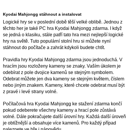
Kyodai Mahjongg stáhnout a instalovat
Logické hry se v poslední době těší velké oblibě. Jednou z
těchto her je také PC hra Kyodai Mahjongg zdarma. I když
se jedná o klasiku, stále patří tato hra mezi nejlepší logické
hry na světě. Tuto populární stolní hru si můžete nyní
stáhnout do počítače a zahrát kdykoli budete chtít.
Pravidla hry Kyodai Mahjongg zdarma jsou jednoduchá. V
hracím jsou rozloženy kameny se znaky. Vaším úkolem je
odebírat z pole dvojice kamenů se stejným symbolem.
Odebrat můžete jen dva kameny se stejným květem, číslem
nebo jiným znakem. Kameny, které chcete odebrat musí být
z pravé i levé strany volné.
Počítačová hra Kyodai Mahjongg ke stažení zdarma končí
pokud odeberete všechny kameny a hrací pole zůstává
volné. Dále pokračujete další úrovní hry. Každá další úroveň
je obtížnější a obsahuje více kamenů. Pro každý případ
naleznete ve hře i nápovědu.