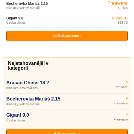
Freeware
Becherovka Mariáš 2.15
Klasický volený mariáš
1,1 MB
Freeware
Gigant 9.0
Česká dáma.
963 kB
další aktualizace »
Nejstahovanější v
kategorii
Arasan Chess 18.2
4
Freeware
Klasická desková hra.
Becherovka Mariáš 2.15
4
Freeware
Klasický volený mariáš
Gigant 9.0
4
Freeware
Česká dáma.
další programy »