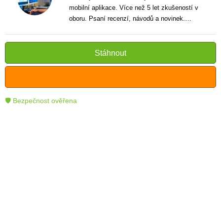
mobilní aplikace. Více než 5 let zkušeností v
oboru. Psaní recenzí, návodů a novinek.
Tvůrce jasných a informativních textů, které
pomáhají čtenářům lépe porozumět a využít
moderní technologie.
Stáhnout
🛡 Bezpečnost ověřena