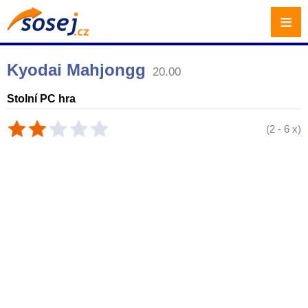
≡
Kyodai Mahjongg
20.00
Stolní PC hra
(
2
-
6
x)