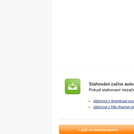
Stahování začne auto
Pokud stahovaní nezačne
stáhnout z download.sos
stáhnout z http://hampl.m
» zpět na detail programu