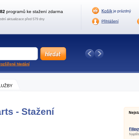
Košík
882
programů ke stažení zdarma
je prázdný
ední aktualizace před 579 dny
Přihlášení
ozšířené hledání
SLUŽBY
ts - Stažení
Nejst
Filip
stop
Najdět
získej