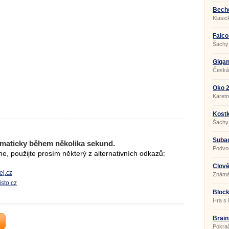
Beche
Klasic
Falco
Šachy
Gigan
Česká
Oko 2
Karetn
Kostk
Šachy
Subaq
maticky během několika sekund.
Podvod
, použijte prosím některý z alternativních odkazů:
Člově
ej.cz
Známá 
isto.cz
Bloc
Hra s 
Brain
Pokrač