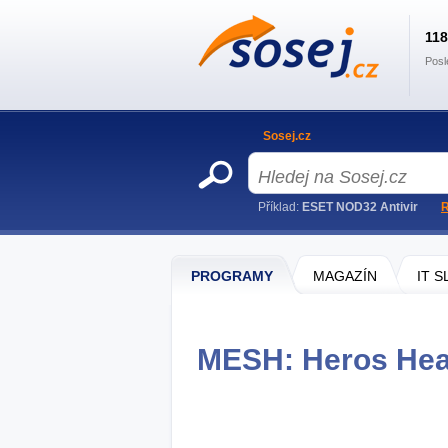
11
Posl
Sosej.cz
Příklad:
ESET NOD32 Antivir
R
PROGRAMY
MAGAZÍN
IT 
MESH: Heros Hear