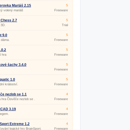
rovka Mariáš 2.15
5
ký volený mariáš
Freeware
 Chess 2.7
5
 3D.
Trial
t 9.0
5
 dáma.
Freeware
.0.2
5
í hra
Freeware
ové šachy 3.4.0
5
.
Freeware
uatic 1.0
5
ní králoství.
Freeware
če nezlob se 1.1
4
hra Člověče nezlob se .
Freeware
kCAD 3.19
4
legem.
Freeware
Sport Extreme 1.2
4
ování logické hry BrainSport.
Freeware