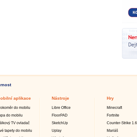
ornost
obilní aplikace
Nástroje
Hry
rokoměr do mobilu
Libre Office
Minecraft
upa do mobilu
FloorPAD
Fortnite
álkový TV ovladač
SketchUp
Counter-Strike 1.6
ivé tapety do mobilu
Uplay
Mariáš