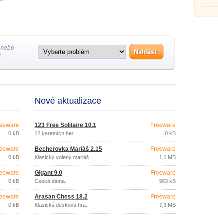
 nebo
.
Nové aktualizace
eeware
123 Free Solitaire 10.1
Freeware
0 kB
12 karetních her
0 kB
eeware
Becherovka Mariáš 2.15
Freeware
0 kB
Klasický volený mariáš
1,1 MB
eeware
Gigant 9.0
Freeware
0 kB
Česká dáma.
963 kB
eeware
Arasan Chess 18.2
Freeware
0 kB
Klasická desková hra.
7,3 MB