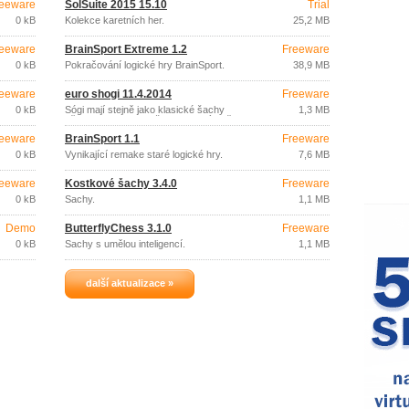
eeware
SolSuite 2015 15.10
Trial
0 kB
Kolekce karetních her.
25,2 MB
eeware
BrainSport Extreme 1.2
Freeware
0 kB
Pokračování logické hry BrainSport.
38,9 MB
eeware
euro shogi 11.4.2014
Freeware
0 kB
Šógi mají stejně jako klasické šachy
1,3 MB
několik variant, i když velice malý počet.
eeware
BrainSport 1.1
Freeware
0 kB
Vynikající remake staré logické hry.
7,6 MB
eeware
Kostkové šachy 3.4.0
Freeware
0 kB
Šachy.
1,1 MB
Demo
ButterflyChess 3.1.0
Freeware
0 kB
Šachy s umělou inteligencí.
1,1 MB
další aktualizace »