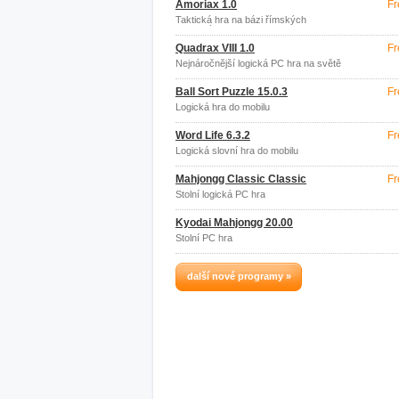
Amoriax 1.0
Fr
Taktická hra na bázi římských
deskových her
Quadrax VIII 1.0
Fr
Nejnáročnější logická PC hra na světě
Ball Sort Puzzle 15.0.3
Fr
Logická hra do mobilu
Word Life 6.3.2
Fr
Logická slovní hra do mobilu
Mahjongg Classic Classic
Fr
Stolní logická PC hra
Kyodai Mahjongg 20.00
Stolní PC hra
další nové programy »