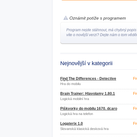
Oznámit potíže s programem
Program nejde stáhnout, má chybný popis
víte o novější verzi? Dejte nám o tom vědět
Nejnovější v kategorii
Find The Differences - Detective
Fr
1.5.2
Hra do mobilu
Brain Trainer: Hlavolamy 1.80.1
Fr
Logická mobilní hra
Piškvorky do mobilu 1670. dcaro
Fr
Logická hra na telefon
Logaterix 1.0
Fr
Slovanská klasická desková hra