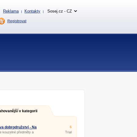
Reklama
Kontakty
|
|
Registrovat
ahovanější v kategorii
ova dobrodružství - Na
6
ě rodinným pokladům
e kouzelné předměty a
Trial
te odměnu.