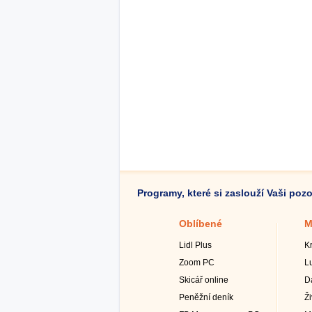
Programy, které si zaslouží Vaši poz
Oblíbené
M
Lidl Plus
K
Zoom PC
L
Skicář online
D
Peněžní deník
Ž