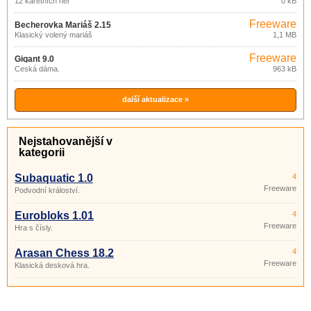
12 karetních her
0 kB
Freeware
Becherovka Mariáš 2.15
Klasický volený mariáš
1,1 MB
Freeware
Gigant 9.0
Česká dáma.
963 kB
další aktualizace »
Nejstahovanější v
kategorii
Subaquatic 1.0
4
Freeware
Podvodní králoství.
Eurobloks 1.01
4
Freeware
Hra s čísly.
Arasan Chess 18.2
4
Freeware
Klasická desková hra.