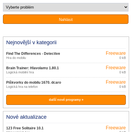
Nejnovější v kategorii
Freeware
Find The Differences - Detective
Hra do mobilu
0 kB
1.5.2
Freeware
Brain Trainer: Hlavolamy 1.80.1
Logická mobilní hra
0 kB
Freeware
Piškvorky do mobilu 1670. dcaro
Logická hra na telefon
0 kB
další nové programy »
Nové aktualizace
Freeware
123 Free Solitaire 10.1