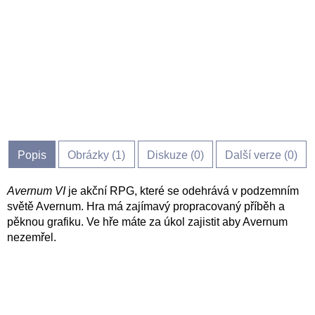
Popis
Obrázky (
1
)
Diskuze (
0
)
Další verze (0)
Avernum VI
je akční RPG, které se odehrává v podzemním
světě Avernum. Hra má zajímavý propracovaný příběh a
pěknou grafiku. Ve hře máte za úkol zajistit aby Avernum
nezemřel.