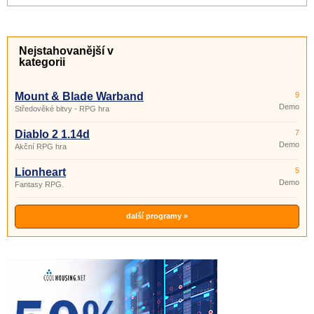
Nejstahovanější v
kategorii
Mount & Blade Warband
9
Demo
Středověké bitvy - RPG hra
Diablo 2 1.14d
7
Demo
Akční RPG hra
Lionheart
5
Demo
Fantasy RPG.
další programy »