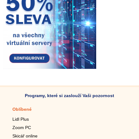
Programy, které si zaslouží Vaši pozornost
Oblíbené
Mobilní aplikace
Lidl Plus
Krokoměr do mobilu
Zoom PC
Lupa do mobilu
Skicář online
Dálkový TV ovladač