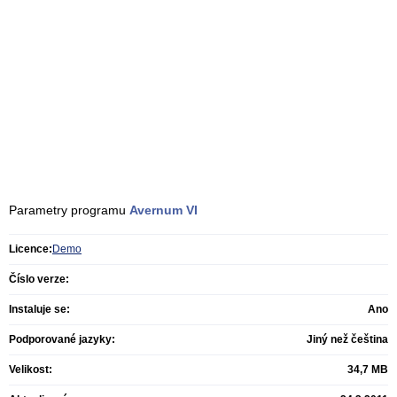
Parametry programu
Avernum VI
Licence:
Demo
Číslo verze:
Instaluje se:
Ano
Podporované jazyky:
Jiný než čeština
Velikost:
34,7 MB