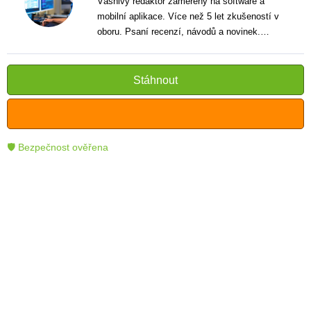
Vášnivý redaktor zaměřený na software a
mobilní aplikace. Více než 5 let zkušeností v
oboru. Psaní recenzí, návodů a novinek.
Tvůrce jasných a informativních textů, které
pomáhají čtenářům lépe porozumět a využít
moderní technologie.
Stáhnout
🛡 Bezpečnost ověřena