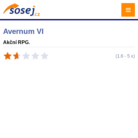
≡
Avernum VI
Akční RPG.
(
1.6
-
5
x)