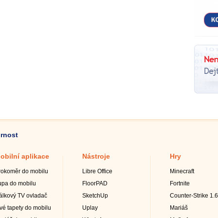
ornost
obilní aplikace
Nástroje
Hry
rokoměr do mobilu
Libre Office
Minecraft
upa do mobilu
FloorPAD
Fortnite
álkový TV ovladač
SketchUp
Counter-Strike 1.6
ivé tapety do mobilu
Uplay
Mariáš