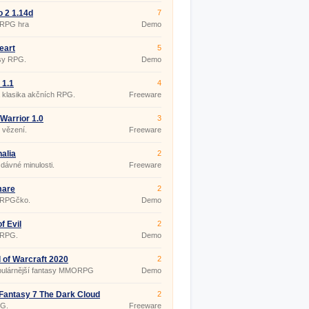
o 2 1.14d
7
 RPG hra
Demo
eart
5
sy RPG.
Demo
 1.1
4
 klasika akčních RPG.
Freeware
Warrior 1.0
3
 vězení.
Freeware
alia
2
 dávné minulosti.
Freeware
mare
2
 RPGčko.
Demo
f Evil
2
 RPG.
Demo
 of Warcraft 2020
2
pulárnější fantasy MMORPG
Demo
 Fantasy 7 The Dark Cloud
2
G.
Freeware