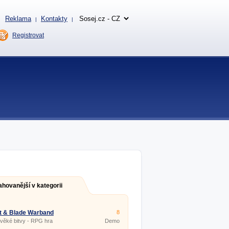
Reklama
Kontakty
|
|
Registrovat
ahovanější v kategorii
t & Blade Warband
8
věké bitvy - RPG hra
Demo