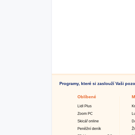
Programy, které si zaslouží Vaši poz
Oblíbené
M
Lidl Plus
K
Zoom PC
L
Skicář online
D
Peněžní deník
Ž