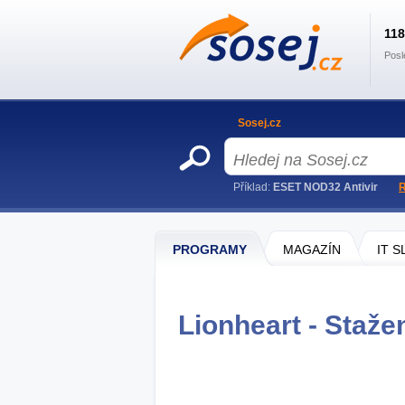
11
Posl
Sosej.cz
Příklad:
ESET NOD32 Antivir
R
PROGRAMY
MAGAZÍN
IT 
Lionheart - Staže