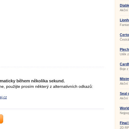
Diabl
Akční
Lionh
Fanta
Čerto
Česká
Plech
Utěk z
Cardh
Boje z
Mist
maticky během několika sekund.
Akční
, použijte prosím některý z alternativních odkazů:
Seal o
ej.cz
Akční
World
Nejpo
Final
2D RP