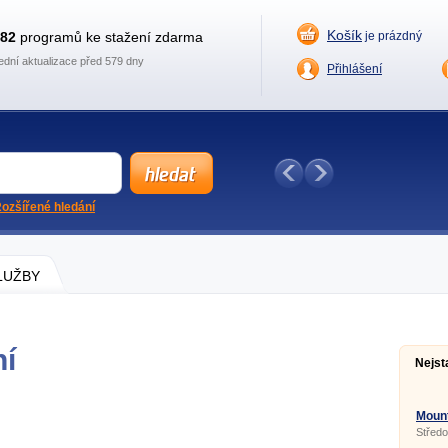
Košík
882
programů ke stažení zdarma
je prázdný
ední aktualizace před 579 dny
Přihlášení
ozšířené hledání
SLUŽBY
ní
Nejst
Moun
Středo