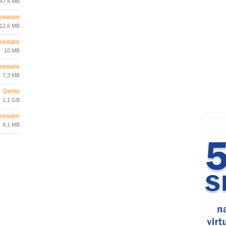
47,4 MB
eeware
12,6 MB
eeware
10 MB
eeware
7,3 MB
Demo
1,1 GB
eeware
4,1 MB