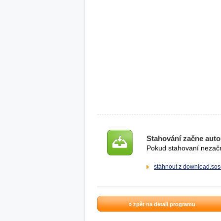
Stahování začne auto
Pokud stahovaní nezačne
stáhnout z download.sos
» zpět na detail programu