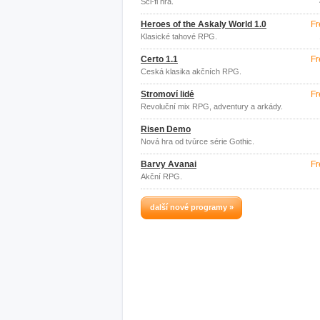
Sci-fi hra.
Heroes of the Askaly World 1.0
Fr
Klasické tahové RPG.
Čerto 1.1
Fr
Česká klasika akčních RPG.
Stromoví lidé
Fr
Revoluční mix RPG, adventury a arkády.
Risen Demo
Nová hra od tvůrce série Gothic.
Barvy Avanai
Fr
Akční RPG.
další nové programy »