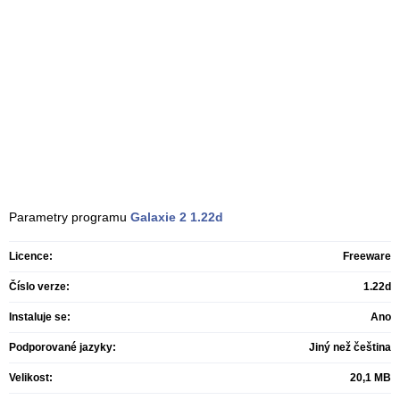
Parametry programu
Galaxie 2
1.22d
Licence:
Freeware
Číslo verze:
1.22d
Instaluje se:
Ano
Podporované jazyky:
Jiný než čeština
Velikost:
20,1 MB