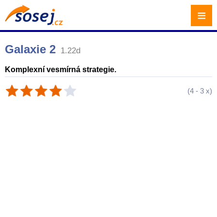
≡
Galaxie 2
1.22d
Komplexní vesmírná strategie.
(
4
-
3
x)