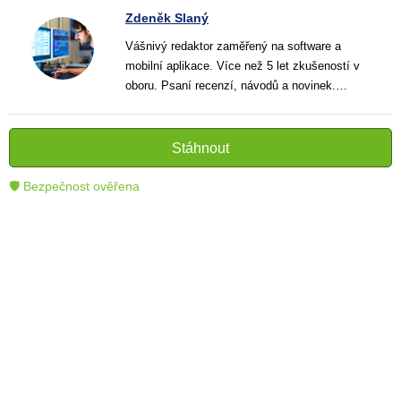
Zdeněk Slaný
Vášnivý redaktor zaměřený na software a
mobilní aplikace. Více než 5 let zkušeností v
oboru. Psaní recenzí, návodů a novinek.
Tvůrce jasných a informativních textů, které
pomáhají čtenářům lépe porozumět a využít
moderní technologie.
Stáhnout
🛡 Bezpečnost ověřena