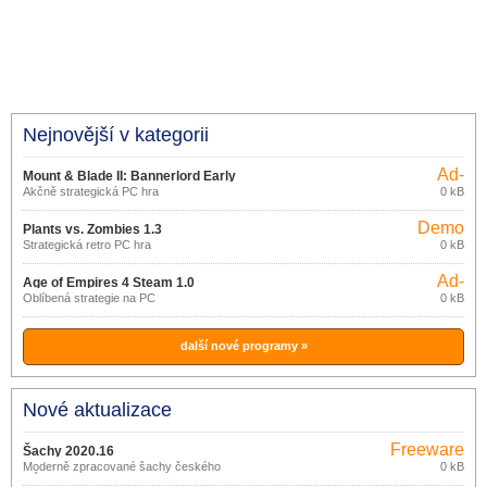
Nejnovější v kategorii
Ad-
Mount & Blade II: Bannerlord Early
supported
Akčně strategická PC hra
0 kB
Access
Demo
Plants vs. Zombies 1.3
Strategická retro PC hra
0 kB
Ad-
Age of Empires 4 Steam 1.0
supported
Oblíbená strategie na PC
0 kB
další nové programy »
Nové aktualizace
Freeware
Šachy 2020.16
Moderně zpracované šachy českého
0 kB
tvůrce