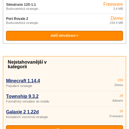
Freeware
Simutrans 120-1.1
Budovatelská strategie.
3,4 MB
Demo
Port Royale 2
Budovatelská strategie.
234,4 MB
další aktualizace »
Nejstahovanější v
kategorii
Minecraft 1.14.4
233
Demo
Populární strategie
Township 9.3.2
28
Adware
Farmářský simulátor do mobilu
Galaxie 2 1.22d
26
Freeware
Komplexní vesmírná strategie.