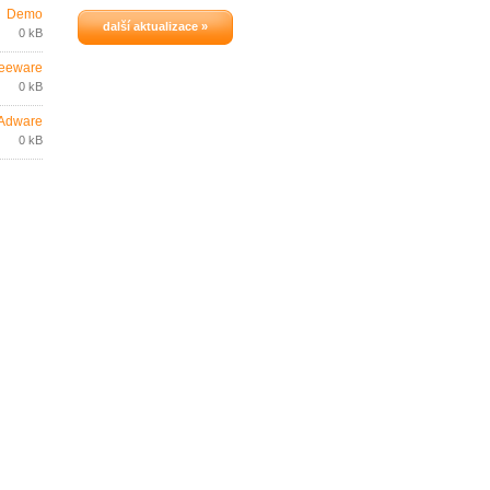
Demo
další aktualizace »
0 kB
eeware
0 kB
Adware
0 kB