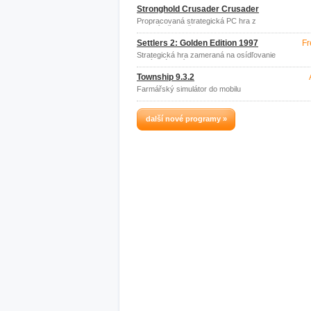
Stronghold Crusader Crusader
Propracovaná strategická PC hra z
období středověku
Settlers 2: Golden Edition 1997
Fr
Strategická hra zameraná na osídľovanie
nových území
Township 9.3.2
Farmářský simulátor do mobilu
další nové programy »