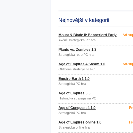
Nejnovější v kategorii
Mount & Blade II: Bannerlord Early
Ad-su
Access
Akčně strategická PC hra
Plants vs. Zombies 1.3
Strategická retro PC hra
Age of Empires 4 Steam 1.0
Ad-su
Oblíbená strategie na PC
Empire Earth 1 1.0
Strategická PC hra
Age of Empires 3 3
Historická strategie na PC
Age of Conquest 4 1.0
Fr
Strategická PC hra
Age of Empires online 1.0
Fr
Strategická online hra