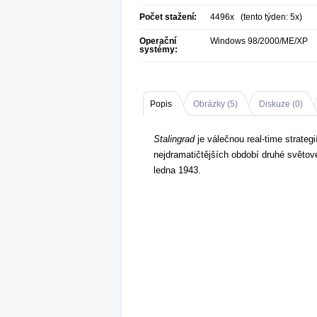
Počet stažení:
4496x (tento týden: 5x)
Operační
Windows 98/2000/ME/XP
systémy:
Popis
Obrázky (
5
)
Diskuze (
0
)
Stalingrad
je válečnou real-time strateg
nejdramatičtějších období druhé světov
ledna 1943.