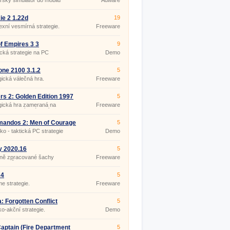
ský simulátor do mobilu
Adware
ie 2 1.22d
19
xní vesmírná strategie.
Freeware
f Empires 3 3
9
ická strategie na PC
Demo
ne 2100 3.1.2
5
gická válečná hra.
Freeware
ers 2: Golden Edition 1997
5
gická hra zameraná na
Freeware
vanie nových území
andos 2: Men of Courage
5
ko - taktická PC strategie
Demo
y 2020.16
5
ně zpracované šachy
Freeware
ho tvůrce
 4
5
me strategie.
Freeware
: Forgotten Conflict
5
ko-akční strategie.
Demo
Captain (Fire Department
5