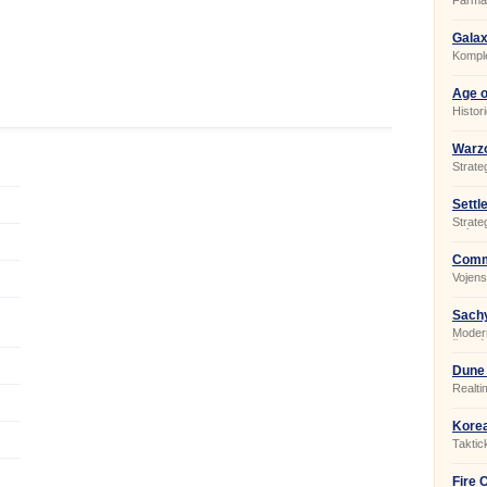
Farmář
Galax
Komple
Age o
Histor
Warzo
Strate
Settl
Strate
osídľo
Comm
Vojens
Šach
Moder
české
Dune
Realti
Korea
Taktic
Fire 