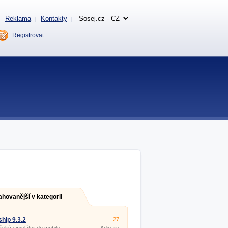
Reklama
Kontakty
|
|
Registrovat
ahovanější v kategorii
hip 9.3.2
27