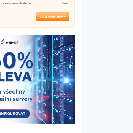
ká real-time strategie.
Demo
další programy »