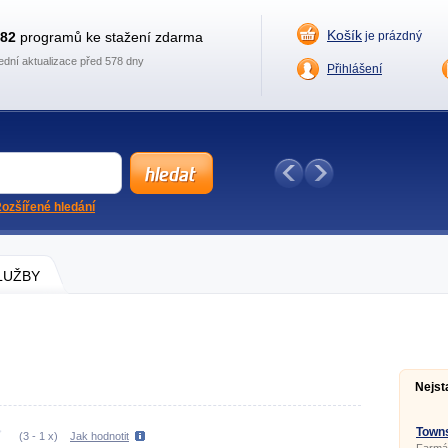
Košík
882
programů ke stažení zdarma
je prázdný
ední aktualizace před 578 dny
Přihlášení
ozšířené hledání
SLUŽBY
Nejst
Towns
(
3
-
1
x)
Jak hodnotit