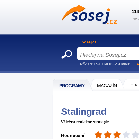
11
Posl
Sosej.cz
Příklad:
ESET NOD32 Antivir
R
PROGRAMY
MAGAZÍN
IT 
Stalingrad
Válečná real-time strategie.
Hodnocení