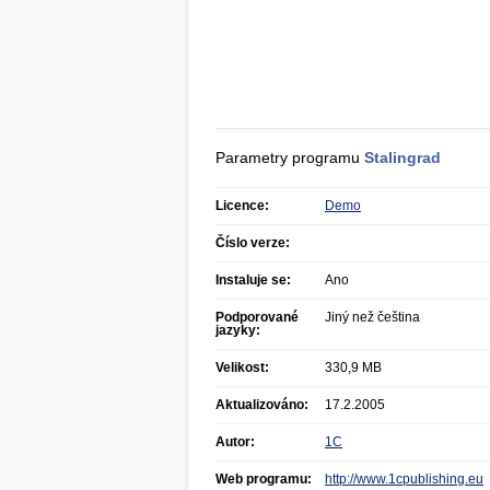
Parametry programu
Stalingrad
Licence:
Demo
Číslo verze:
Instaluje se:
Ano
Podporované
Jiný než čeština
jazyky:
Velikost:
330,9 MB
Aktualizováno:
17.2.2005
Autor:
1C
Web programu:
http://www.1cpublishing.eu