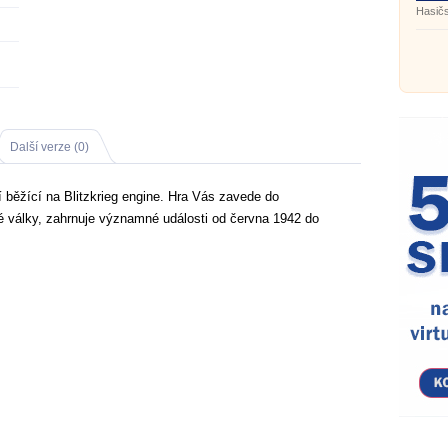
2)
Hasičs
Další verze (0)
ií běžící na Blitzkrieg engine. Hra Vás zavede do
é války, zahrnuje významné události od června 1942 do