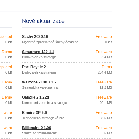
Nové aktualizace
pported
Šachy 2020.16
Freeware
0 kB
Moderně zpracované šachy českého
0 kB
tvůrce
Demo
Simutrans 120-1.1
Freeware
0 kB
Budovatelská strategie.
3,4 MB
pported
Port Royale 2
Demo
0 kB
Budovatelská strategie.
234,4 MB
Demo
Warzone 2100 3.1.2
Freeware
0 kB
Strategická válečná hra.
92,2 MB
Demo
Galaxie 2 1.22d
Freeware
0 kB
Komplexní vesmírná strategie.
20,1 MB
eeware
Empire XP 5.6
Freeware
0 kB
Jednoduchá strategická hra.
8,6 MB
eeware
Billionaire 2 1.09
Freeware
0 kB
Staňte se "miliardářem".
6 MB