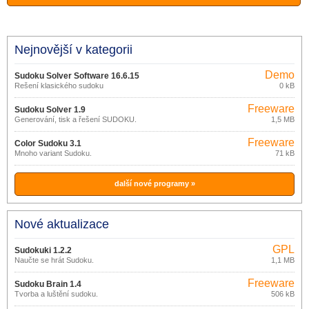
Nejnovější v kategorii
Demo
Sudoku Solver Software 16.6.15
Řešení klasického sudoku
0 kB
Freeware
Sudoku Solver 1.9
Generování, tisk a řešení SUDOKU.
1,5 MB
Freeware
Color Sudoku 3.1
Mnoho variant Sudoku.
71 kB
další nové programy »
Nové aktualizace
GPL
Sudokuki 1.2.2
Naučte se hrát Sudoku.
1,1 MB
Freeware
Sudoku Brain 1.4
Tvorba a luštění sudoku.
506 kB