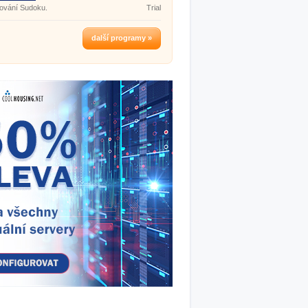
ování Sudoku.
Trial
další programy »