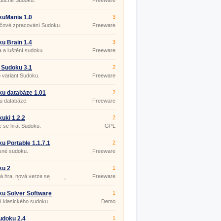
duché Sudoku.
Freeware
kuMania 1.0
3
ačové zpracování Sudoku.
Freeware
u Brain 1.4
3
 a luštění sudoku.
Freeware
 Sudoku 3.1
2
variant Sudoku.
Freeware
u databáze 1.01
2
u databáze.
Freeware
uki 1.2.2
2
 se hrát Sudoku.
GPL
u Portable 1.1.7.1
2
sné sudoku.
Freeware
ku 2
1
á hra, nová verze se
Freeware
ou nových vlastností a typů
u Solver Software
1
15
í klasického sudoku
Demo
udoku 2.4
1