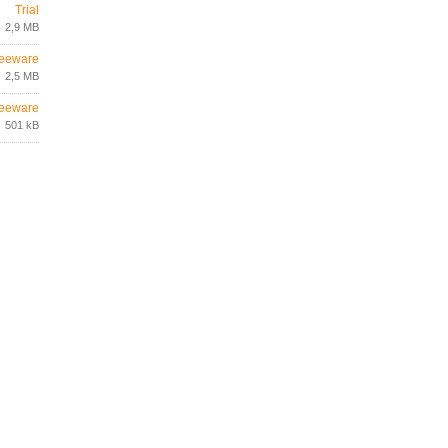
Trial
2,9 MB
eeware
2,5 MB
eeware
501 kB