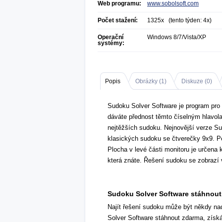
Web programu:
www.sobolsoft.com
Počet stažení:
1325x (tento týden: 4x)
Operační
Windows 8/7/Vista/XP
systémy:
Popis
Obrázky (
1
)
Diskuze (
0
)
Sudoku Solver Software je program pro
dáváte přednost těmto číselným hlavola
nejtěžších sudoku. Nejnovější verze Su
klasických sudoku se čtverečky 9x9. P
Plocha v levé části monitoru je určena
která znáte. Řešení sudoku se zobrazí v
Sudoku Solver Software stáhnout 
Najít řešení sudoku může být někdy na
Solver Software stáhnout zdarma, získát