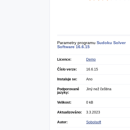
Parametry programu
Sudoku Solver
Software
16.6.15
Licence:
Demo
Číslo verze:
16.6.15
Instaluje se:
Ano
Podporované
Jiný než čeština
jazyky:
Velikost:
0 kB
Aktualizováno:
3.3.2023
Autor:
Sobolsoft