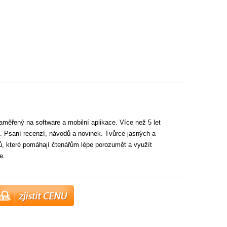
aměřený na software a mobilní aplikace. Více než 5 let
. Psaní recenzí, návodů a novinek. Tvůrce jasných a
tů, které pomáhají čtenářům lépe porozumět a využít
e.