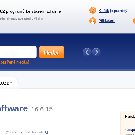
Košík
882
programů ke stažení zdarma
je prázdný
ední aktualizace před 578 dny
Přihlášení
ozšířené hledání
SLUŽBY
ftware
16.6.15
Nejst
Simpl
(
2.7
-
21
x)
Jak hodnotit