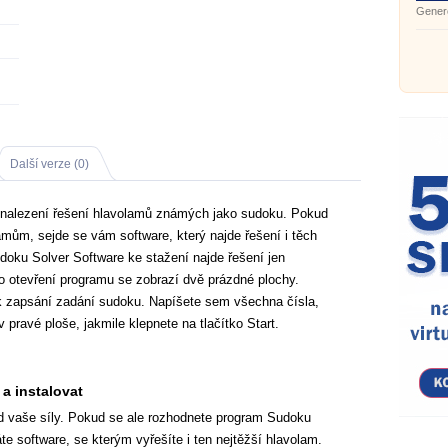
Gener
Další verze (0)
 nalezení řešení hlavolamů známých jako sudoku. Pokud
mům, sejde se vám software, který najde řešení i těch
doku Solver Software ke stažení najde řešení jen
o otevření programu se zobrazí dvě prázdné plochy.
 k zapsání zadání sudoku. Napíšete sem všechna čísla,
 pravé ploše, jakmile klepnete na tlačítko Start.
a instalovat
d vaše síly. Pokud se ale rozhodnete program Sudoku
e software, se kterým vyřešíte i ten nejtěžší hlavolam.