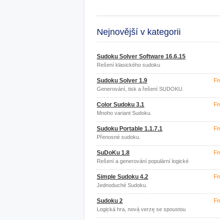
Nejnovější v kategorii
Sudoku Solver Software 16.6.15
Řešení klasického sudoku
Sudoku Solver 1.9
Fr
Generování, tisk a řešení SUDOKU.
Color Sudoku 3.1
Fr
Mnoho variant Sudoku.
Sudoku Portable 1.1.7.1
Fr
Přenosné sudoku.
SuDoKu 1.8
Fr
Řešení a generování populární logické
hry SuDoKu.
Simple Sudoku 4.2
Fr
Jednoduché Sudoku.
Sudoku 2
Fr
Logická hra, nová verze se spoustou
nových vlastností a typů her.