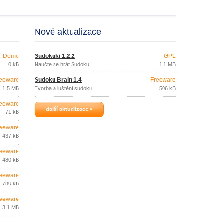
Nové aktualizace
Demo
Sudokuki 1.2.2
GPL
0 kB
Naučte se hrát Sudoku.
1,1 MB
eeware
Sudoku Brain 1.4
Freeware
1,5 MB
Tvorba a luštění sudoku.
506 kB
eeware
další aktualizace »
71 kB
eeware
437 kB
eeware
480 kB
eeware
780 kB
eeware
3,1 MB