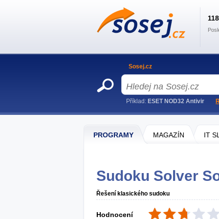
11
Posl
Sosej.cz
Příklad:
ESET NOD32 Antivir
R
PROGRAMY
MAGAZÍN
IT 
Sudoku Solver So
Řešení klasického sudoku
Hodnocení