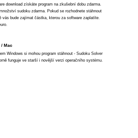
are download získáte program na zkušební dobu zdarma.
 množství sudoku zdarma. Pokud se rozhodnete stáhnout
ě vás bude zajímat částka, kterou za software zaplatíte.
uro.
 / Mac
mem Windows si mohou program stáhnout - Sudoku Solver
ně funguje ve starší i novější verzi operačního systému.