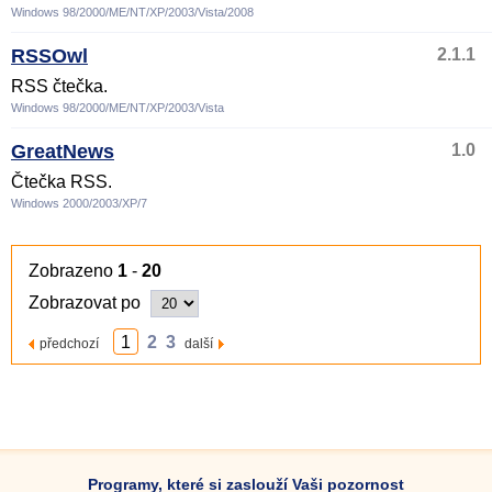
Windows 98/2000/ME/NT/XP/2003/Vista/2008
RSSOwl
2.1.1
RSS čtečka.
Windows 98/2000/ME/NT/XP/2003/Vista
GreatNews
1.0
Čtečka RSS.
Windows 2000/2003/XP/7
Zobrazeno
1
-
20
Zobrazovat po
1
2
3
předchozí
další
Programy, které si zaslouží Vaši pozornost