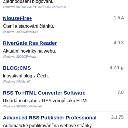
Zjednodušení blogování.
Windows 98/2000/ME/NT/XP/2003/Vista/2008
NiouzeFire+
1.5.4
Čtení a stahování článků.
Windows 2000/XP/Vista/7
RiverGate Rss Reader
4.0.3
Aktuální novinky na webu.
Windows 2000/XP/Vista
BLOG:CMS
4.2.1.g
Inovativní blog z Čech.
Windows XP/Vista/7
RSS To HTML Converter Software
7.0
Ukládání obsahu z RSS zdrojů jako HTML.
Windows 98/2000/XP/Vista/7
Advanced RSS Publisher Professional
3.1.75
Automatické publikování na webové stránky.