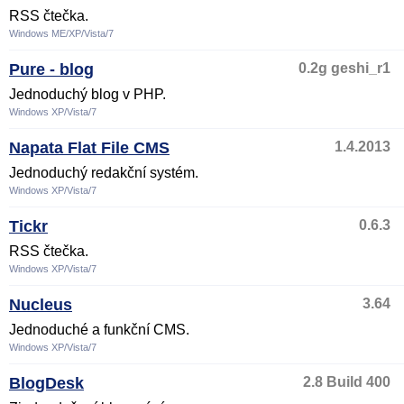
RSS čtečka.
Windows ME/XP/Vista/7
Pure - blog
0.2g geshi_r1
Jednoduchý blog v PHP.
Windows XP/Vista/7
Napata Flat File CMS
1.4.2013
Jednoduchý redakční systém.
Windows XP/Vista/7
Tickr
0.6.3
RSS čtečka.
Windows XP/Vista/7
Nucleus
3.64
Jednoduché a funkční CMS.
Windows XP/Vista/7
BlogDesk
2.8 Build 400