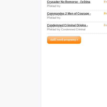
Crusader No Remorse - čeština
Fr
1.0
Překlad hry
Commandos 2 Men of Courage -
Fr
čeština 1.0
Překlad hry.
Condemned Criminal Origins -
Fr
čeština 1.0
Překlad hry Condemned Criminal
Origins.
další nové programy »