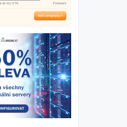
a do hry GTA.
Freeware
další programy »