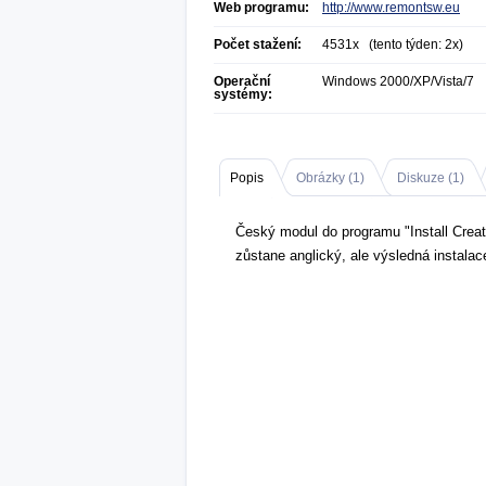
Web programu:
http://www.remontsw.eu
Počet stažení:
4531x (tento týden: 2x)
Operační
Windows 2000/XP/Vista/7
systémy:
Popis
Obrázky (
1
)
Diskuze (
1
)
Český modul do programu "Install Crea
zůstane anglický, ale výsledná instala