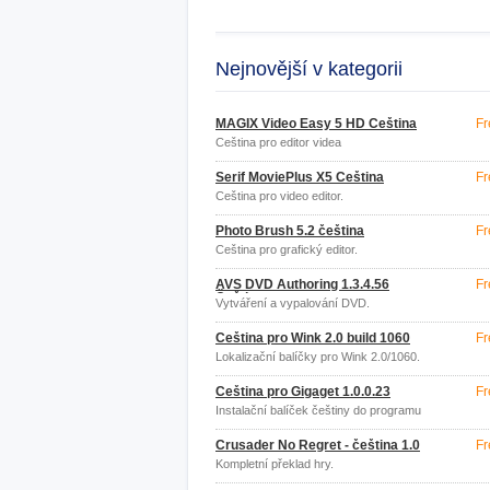
Nejnovější v kategorii
MAGIX Video Easy 5 HD Čeština
Fr
Čeština pro editor videa
Serif MoviePlus X5 Čeština
Fr
Čeština pro video editor.
Photo Brush 5.2 čeština
Fr
Čeština pro grafický editor.
AVS DVD Authoring 1.3.4.56
Fr
Čeština
Vytváření a vypalování DVD.
Čeština pro Wink 2.0 build 1060
Fr
Lokalizační balíčky pro Wink 2.0/1060.
Čeština pro Gigaget 1.0.0.23
Fr
Instalační balíček češtiny do programu
Gigaget.
Crusader No Regret - čeština 1.0
Fr
Kompletní překlad hry.