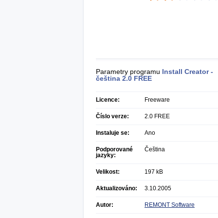
Parametry programu
Install Creator -
čeština
2.0 FREE
Licence:
Freeware
Číslo verze:
2.0 FREE
Instaluje se:
Ano
Podporované
Čeština
jazyky:
Velikost:
197 kB
Aktualizováno:
3.10.2005
Autor:
REMONT Software