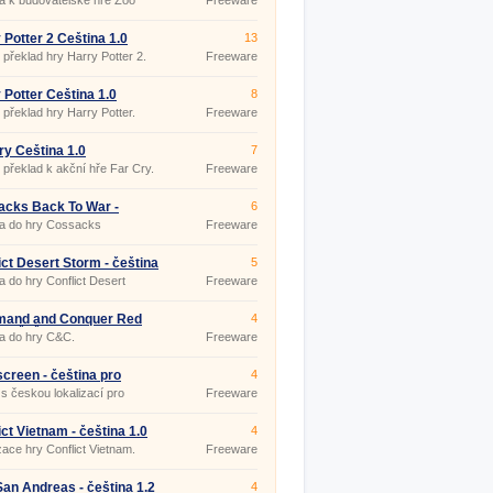
a k budovatelské hře Zoo
Freeware
n.
 Potter 2 Čeština 1.0
13
překlad hry Harry Potter 2.
Freeware
 Potter Čeština 1.0
8
překlad hry Harry Potter.
Freeware
ry Čeština 1.0
7
překlad k akční hře Far Cry.
Freeware
cks Back To War -
6
na 1.0
na do hry Cossacks
Freeware
ict Desert Storm - čeština
5
a do hry Conflict Desert
Freeware
and and Conquer Red
4
2 - čeština 1.0
a do hry C&C.
Freeware
screen - čeština pro
4
ble verzi 1.01
 s českou lokalizací pro
Freeware
creen portable.
ict Vietnam - čeština 1.0
4
zace hry Conflict Vietnam.
Freeware
an Andreas - čeština 1.2
4