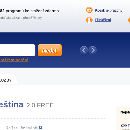
Košík
882
programů ke stažení zdarma
je prázdný
ední aktualizace před 579 dny
Přihlášení
ozšířené hledání
SLUŽBY
čeština
2.0 FREE
Nejst
Zoo T
(
2
-
3
x)
Jak hodnotit