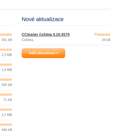
Nové aktualizace
eeware
CCleaner čeština 4.10.4570
Freeware
401 kB
Čeština.
34 kB
eeware
další aktualizace »
2,3 MB
eeware
1,9 MB
eeware
492 kB
eeware
71 kB
eeware
2,1 MB
eeware
446 kB