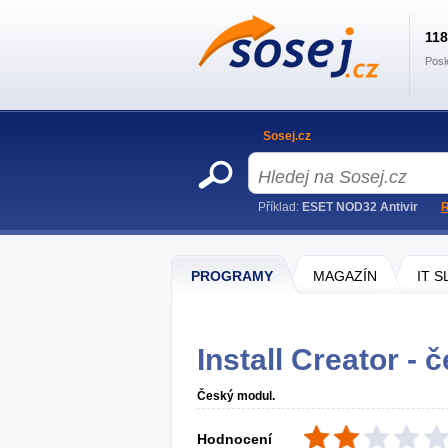
11
Posl
Sosej.cz
Příklad:
ESET NOD32 Antivir
R
PROGRAMY
MAGAZÍN
IT 
Install Creator - 
Český modul.
Hodnocení